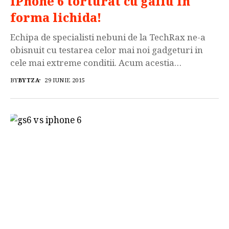
iPhone 6 torturat cu galiu in
forma lichida!
Echipa de specialisti nebuni de la TechRax ne-a
obisnuit cu testarea celor mai noi gadgeturi in
cele mai extreme conditii. Acum acestia
riposteaza cu un videoclip incendiar in care
BY
BYTZA
29 IUNIE 2015
tortureaza iPhone 6 cu ajutorul a 500 ml de galiu.
Pt cei care nu stiu deja trebuie sa va spunem ca
galiu este un metal care devine lichid la […]