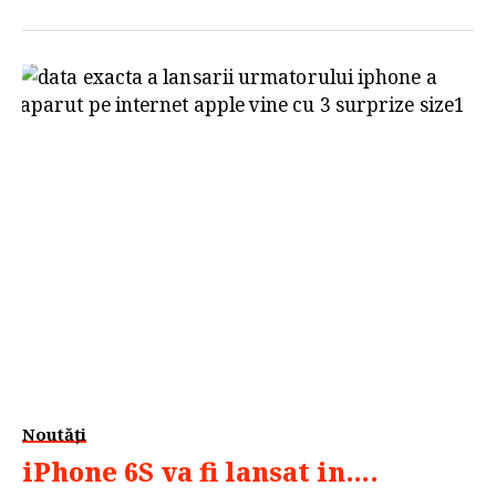
noului flagship HTC, intitulat UEFA Champions
One M9 Gold. Acest model este produs in serie
limitata si a fost lansat in […]
Noutăți
iPhone 6S va fi lansat in….