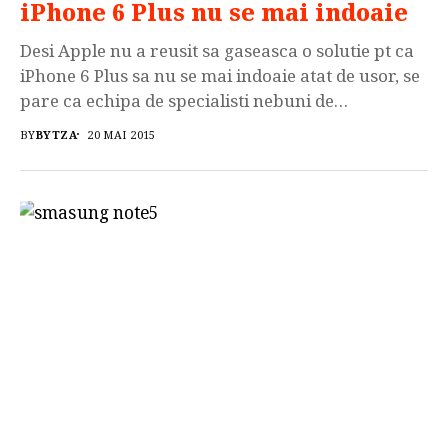
iPhone 6 Plus nu se mai indoaie
youtube 7 clipuri […]
Desi Apple nu a reusit sa gaseasca o solutie pt ca
iPhone 6 Plus sa nu se mai indoaie atat de usor, se
pare ca echipa de specialisti nebuni de
la PeripateticPandas au gasit varianta optima pt
BY
BYTZA
20 MAI 2015
remedierea acestei probleme majore. Nu ne
ramane decat sa speram ca Apple va implementa
acest „remediu” pt noul amira care urmeaza […]