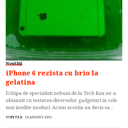
Noutăți
iPhone 6 rezista cu brio la
gelatina
Echipa de specialisti nebuni de la Tech Rax ne-a
obisnuit cu testarea diverselor gadgeturi in cele
mai inedite moduri. Acum acestia au decis sa
testeze daca un iPhone 6 va rezista timp de 9 ore
BY
BYTZA
10 AUGUST 2015
intr-un bol cu gelatina iar rezultatul il puteti