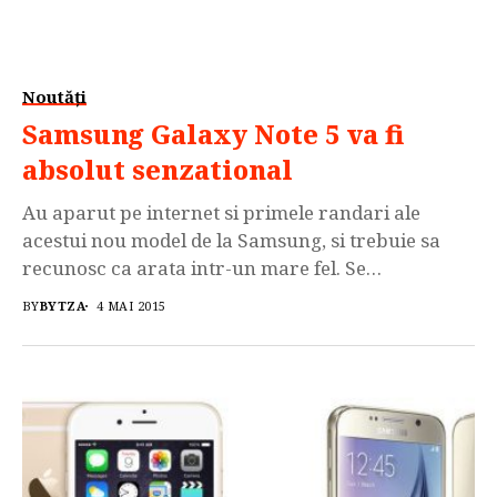
Noutăți
Samsung Galaxy Note 5 va fi
absolut senzational
Au aparut pe internet si primele randari ale
acestui nou model de la Samsung, si trebuie sa
recunosc ca arata intr-un mare fel. Se
preconizeaza ca noul amiral Samsung va avea
BY
BYTZA
4 MAI 2015
aceeasi constructie premium din metal si sticla
precum Galaxy S6. Galaxy Note 5 va fi primul
smartphone echipat cu display 4K care va fi […]