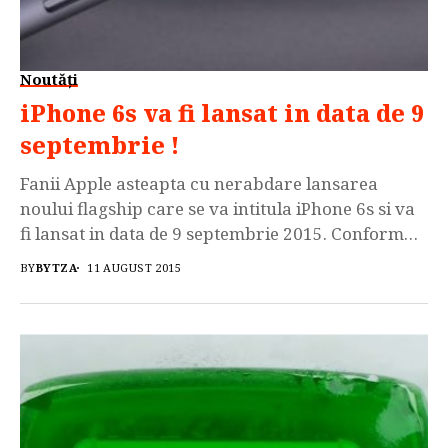
Noutăți
iPhone 6s va fi lansat in data de 9
septembrie !
Fanii Apple asteapta cu nerabdare lansarea
noului flagship care se va intitula iPhone 6s si va
fi lansat in data de 9 septembrie 2015. Conform
celor mai recente informatii iPhone 6s Plus nu se
BY
BYTZA
11 AUGUST 2015
va mai indoi atat de usor ca predecesorul sau.
Celebrul specialist Lewis Hilsenteger de la Unbox
Theraphy este cel care a iscat
scandalul #bendgate, in […]