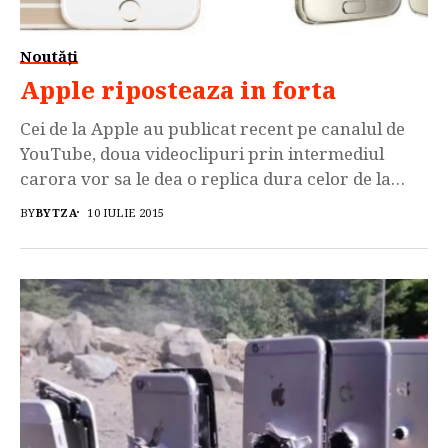
Noutăți
Apple riposteaza in forta
Cei de la Apple au publicat recent pe canalul de
YouTube, doua videoclipuri prin intermediul
carora vor sa le dea o replica dura celor de la
Samsung care ii ironizau pana acum in acelasi
BY
BYTZA
10 IULIE 2015
mod, iar videoclipul il puteti vizualiza aici.
Primul videoclip se intituleaza ‘Hardware &
Software’ iar in acesta sunt evidentiate beneficiile
unui smartphone in care cele 2 componente
functioneaza […]