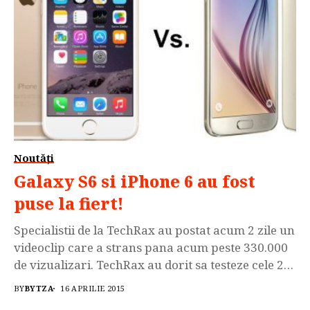
Noutăți
Galaxy S6 si iPhone 6 au fost
puse la fiert!
Specialistii de la TechRax au postat acum 2 zile un
videoclip care a strans pana acum peste 330.000
de vizualizari. TechRax au dorit sa testeze cele 2
flagship-uri intr-un mod inedit asa ca sau gandit
BY
BYTZA
16 APRILIE 2015
sa le puna la fiert pt a le testa rezistenta in aceste