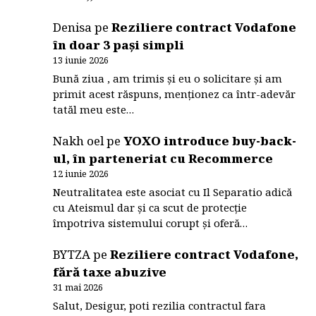
Denisa
pe
Reziliere contract Vodafone
în doar 3 pași simpli
13 iunie 2026
Bună ziua , am trimis și eu o solicitare și am
primit acest răspuns, menționez ca într-adevăr
tatăl meu este…
Nakh oel
pe
YOXO introduce buy-back-
ul, în parteneriat cu Recommerce
12 iunie 2026
Neutralitatea este asociat cu Il Separatio adică
cu Ateismul dar și ca scut de protecție
împotriva sistemului corupt și oferă…
BYTZA
pe
Reziliere contract Vodafone,
fără taxe abuzive
31 mai 2026
Salut, Desigur, poti rezilia contractul fara