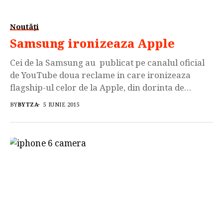
Noutăți
Samsung ironizeaza Apple
Cei de la Samsung au publicat pe canalul oficial
de YouTube doua reclame in care ironizeaza
flagship-ul celor de la Apple, din dorinta de
a demonstra faptul ca Galaxy S6 Edge este net
BY
BYTZA
5 IUNIE 2015
superior. Nu este prima data cand Samsung
recurge la aceste tertipuri, dat fiind faptul ca inca
de la marea lansare a celebrului Galaxy S6,
oficialii Samsung […]