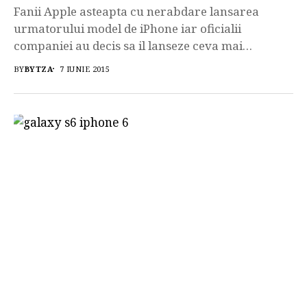
Fanii Apple asteapta cu nerabdare lansarea
urmatorului model de iPhone iar oficialii
companiei au decis sa il lanseze ceva mai
devreme decat se anuntase initial pe surse.
BY
BYTZA
7 IUNIE 2015
Conform celor de la phonearena.com noul amiral
Apple va fi lansat in data de 9 septembrie 2015 iar
din data de 18 septembrie va putea fi pre-
comandat, urmand ca fanii sa […]