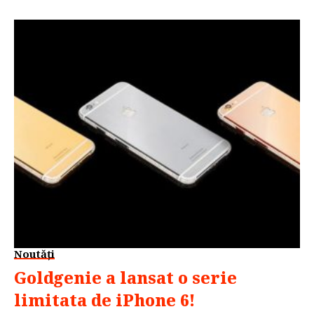
vizualiza in videoclipul de mai jos. Va reusi oare
flagship-ul celor de la […]
Noutăți
Goldgenie a lansat o serie
limitata de iPhone 6!