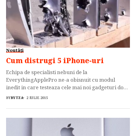
Noutăți
Cum distrugi 5 iPhone-uri
Echipa de specialisti nebuni de la
EverythingApplePro ne-a obisnuit cu modul
inedit in care testeaza cele mai noi gadgeturi doar
de dragul utilizatorilor care ii urmaresc pe
BY
BYTZA
2 IULIE 2015
canalul de Youtube. Acum au decis sa testeze
rezistenta terminalelor Apple si au dorit sa vada
prin cate Iphone-uri este capabil sa treaca un
glont plecat din celebra […]