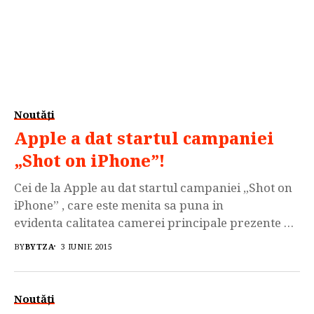
Noutăți
Apple a dat startul campaniei
„Shot on iPhone”!
Cei de la Apple au dat startul campaniei „Shot on
iPhone” , care este menita sa puna in
evidenta calitatea camerei principale prezente pe
flagship-ul acestora. Iphone 6 are o camera
BY
BYTZA
3 IUNIE 2015
principala care dispune de
doar 8MP dar software-ul utilizat de Apple fac din
aceasta una dt cele mai apreciate camere de pe
Noutăți
piata. Compania a publicat pe canalul de