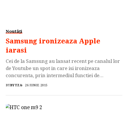
Noutăți
Samsung ironizeaza Apple
iarasi
Cei de la Samsung au lansat recent pe canalul lor
de Youtube un spot in care isi ironizeaza
concurenta, prin intermediul functiei de
incarcare wireless de care dispune noul Galaxy
BY
BYTZA
26 IUNIE 2015
S6 iar rivalul sau iPhone 6 nu dispune de acesta
functie extrem de utila. Aceasta metoda de
promovare utilizata de catre cei de la Samsung
[…]