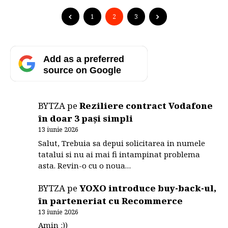
conditii extreme. Cei de la
TechRax sunt recunoscuti pentru realizarea unor
1
2
3
astfel […]
Add as a preferred
source on Google
BYTZA
pe
Reziliere contract Vodafone
în doar 3 pași simpli
13 iunie 2026
Salut, Trebuia sa depui solicitarea in numele
tatalui si nu ai mai fi intampinat problema
asta. Revin-o cu o noua…
BYTZA
pe
YOXO introduce buy-back-ul,
în parteneriat cu Recommerce
13 iunie 2026
Amin :))