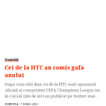
Noutăți
Cei de la HTC au comis gafa
anului
Dupa cum stiti deja cei de la HTC sunt sponsorii
oficiali ai competitiei UEFA Champions League iar
in cursul zilei de ieri au publicat pe twitter mai
multe imagini in care promovau o editie limitata a
BY
BYTZA
7 IUNIE 2015