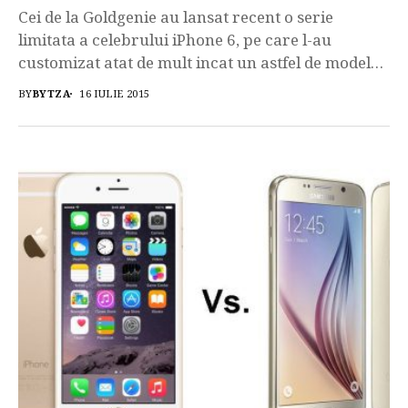
Cei de la Goldgenie au lansat recent o serie
limitata a celebrului iPhone 6, pe care l-au
customizat atat de mult incat un astfel de model
poate fi achizitionat la „doar” 3 milioane de
BY
BYTZA
16 IULIE 2015
dolari. Compania Goldenie este recunsocuta
pentru faptul ca tuneaza diverse gadgeturi,
pentru utilizatorii care au un mare potential
financiar si isi doresc ca terminalele […]