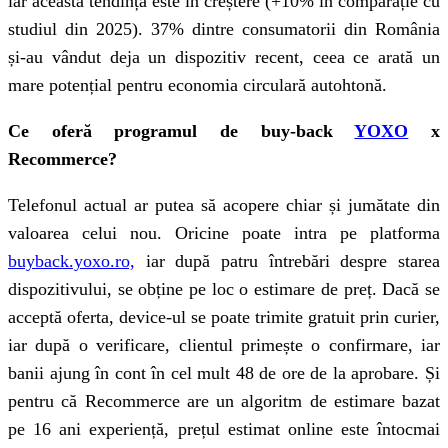
iar această tendință este în creștere (+10% în comparație cu
studiul din 2025). 37% dintre consumatorii din România
și-au vândut deja un dispozitiv recent, ceea ce arată un
mare potențial pentru economia circulară autohtonă.
Ce oferă programul de buy-back
YOXO
x
Recommerce?
Telefonul actual ar putea să acopere chiar și jumătate din
valoarea celui nou. Oricine poate intra pe platforma
buyback.yoxo.ro,
iar după patru întrebări despre starea
dispozitivului, se obține pe loc o estimare de preț. Dacă se
acceptă oferta, device-ul se poate trimite gratuit prin curier,
iar după o verificare, clientul primește o confirmare, iar
banii ajung în cont în cel mult 48 de ore de la aprobare. Și
pentru că Recommerce are un algoritm de estimare bazat
pe 16 ani experiență, prețul estimat online este întocmai