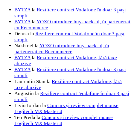
BYTZA
la
Reziliere contract Vodafone în doar 3 pași
simpli
BYTZA
la
YOXO introduce buy-back-ul, în parteneriat
cu Recommerce
Denisa
la
Reziliere contract Vodafone în doar 3 pași
simpli
Nakh oel
la
YOXO introduce buy-back-ul, în
parteneriat cu Recommerce
BYTZA
la
Reziliere contract Vodafone, fără taxe
abuzive
BYTZA
la
Reziliere contract Vodafone în doar 3 pași
simpli
Laurentiu Stan
la
Reziliere contract Vodafone, fără
taxe abuzive
Augustin
la
Reziliere contract Vodafone în doar 3 pași
simpli
Liviu Iordan
la
Concurs și review complet mouse
Logitech MX Master 4
Teo Preda
la
Concurs și review complet mouse
Logitech MX Master 4