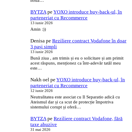
noua…
BYTZA
pe
YOXO introduce buy-back-ul, în
parteneriat cu Recommerce
13 iunie 2026
Amin :))
Denisa
pe
Reziliere contract Vodafone în doar
3 pași simpli
13 iunie 2026
Bună ziua , am trimis și eu o solicitare și am primit
acest răspuns, menționez ca într-adevăr tatăl meu
este…
Nakh oel
pe
YOXO introduce buy-back-ul, în
parteneriat cu Recommerce
12 iunie 2026
Neutralitatea este asociat cu Il Separatio adică cu
Ateismul dar și ca scut de protecție împotriva
sistemului corupt și oferă…
BYTZA
pe
Reziliere contract Vodafone, fără
taxe abuzive
31 mai 2026