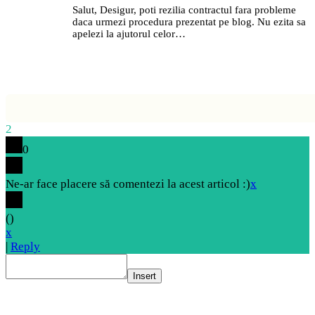
Salut, Desigur, poti rezilia contractul fara probleme
daca urmezi procedura prezentat pe blog. Nu ezita sa
apelezi la ajutorul celor…
2
0
Ne-ar face placere să comentezi la acest articol :)
x
(
)
x
|
Reply
Insert