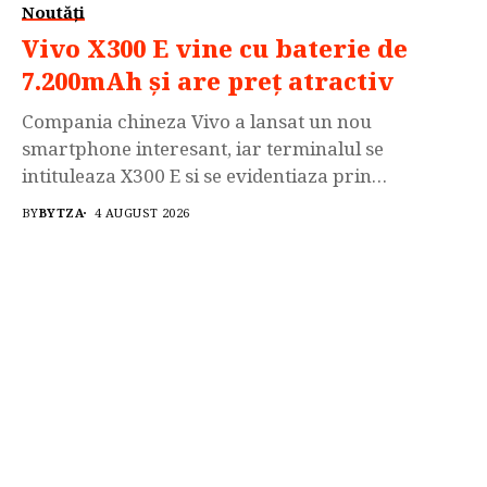
Noutăți
Vivo X300 E vine cu baterie de
7.200mAh și are preț atractiv
Compania chineza Vivo a lansat un nou
smartphone interesant, iar terminalul se
intituleaza X300 E si se evidentiaza prin
intermediul acumulatorului generos de care
BY
BYTZA
4 AUGUST 2026
dispune acesta. Smartphone-ul Vivo X300 E este
echipat cu procesorul cta Core Snapdragon 8 Gen
5, GPU: Adreno 829, 12GB de memorie RAM
LPDDR5X Ultra, iar spatiul de stocare...