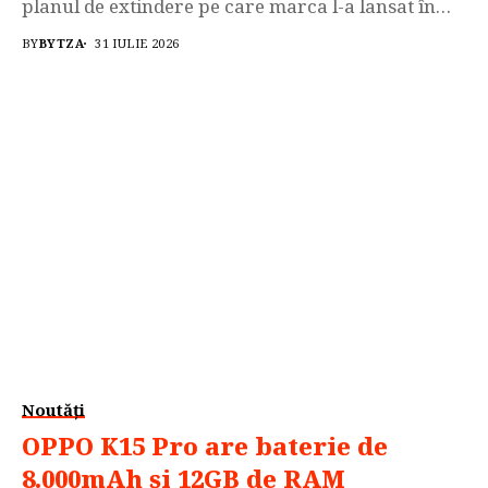
planul de extindere pe care marca l-a lansat în
urmă cu mai mulți ani. India (+61,2%), Turcia
BY
BYTZA
31 IULIE 2026
(+15,4%), Maroc (+13,7%) și Brazilia (+5,3%), au
contribuit la un avans la nivel global al mărcii de
2,8%, respectiv 829.518...
Noutăți
OPPO K15 Pro are baterie de
8.000mAh și 12GB de RAM