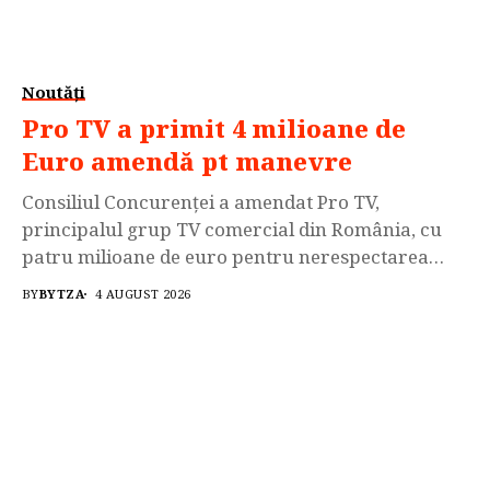
Noutăți
Pro TV a primit 4 milioane de
Euro amendă pt manevre
Consiliul Concurenţei a amendat Pro TV,
principalul grup TV comercial din România, cu
patru milioane de euro pentru nerespectarea
angajamentelor asumate în 2021 privind
BY
BYTZA
4 AUGUST 2026
preţurile pe care operatorii de cablu şi satelit le
plătesc pentru dreptul de a retransmite canalele
Pro TV, conform unor surse din piaţa de telecom.
Decizia a fost luată...