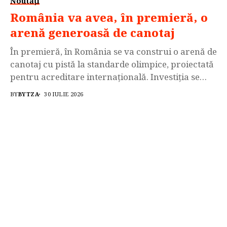
Noutăți
România va avea, în premieră, o
arenă generoasă de canotaj
În premieră, în România se va construi o arenă de
canotaj cu pistă la standarde olimpice, proiectată
pentru acreditare internațională. Investiția se
ridică la 3.200.000 €. Iar pe lacul respectiv nu vor
BY
BYTZA
30 IULIE 2026
mai avea acces ambarcațiunile cu motor. Prima
arenă de canotaj din România, care va avea pistă
la standarde olimpice, va fi...