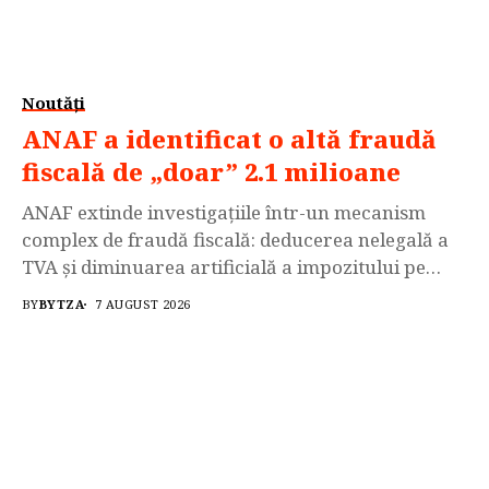
Noutăți
ANAF a identificat o altă fraudă
fiscală de „doar” 2.1 milioane
ANAF extinde investigațiile într-un mecanism
complex de fraudă fiscală: deducerea nelegală a
TVA și diminuarea artificială a impozitului pe
profit au generat un prejudiciu de peste
BY
BYTZA
7 AUGUST 2026
2,1milioane de lei, în timp ce transferurile între
societăți depășesc 32 de milioane de lei,iar
obligațiile fiscale cu reținere la sursă neachitate
depășesc 13 milioane de lei....