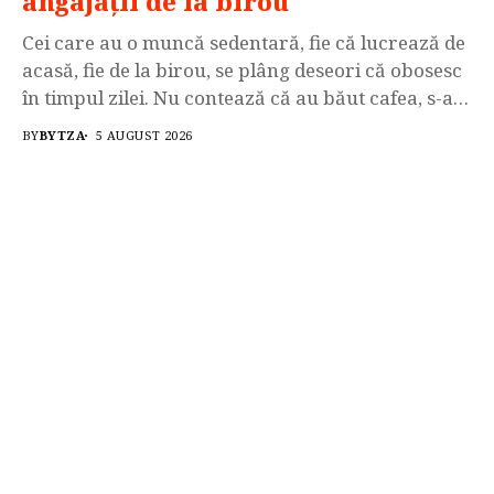
angajații de la birou
Cei care au o muncă sedentară, fie că lucrează de
acasă, fie de la birou, se plâng deseori că obosesc
în timpul zilei. Nu contează că au băut cafea, s-au
plimbat, s-au spălat pe față, în jurul orei 15.00 îi
BY
BYTZA
5 AUGUST 2026
apucă „moțăiala”. Un expert în nutriție explică de
ce se întâmplă asta. Oboseala...