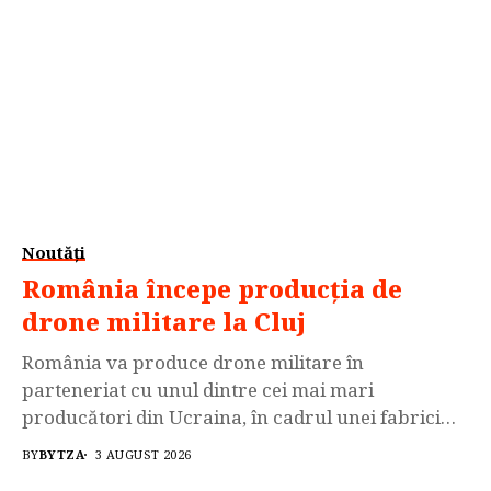
investigatiilor, inspectorii ANAF Antifraudă...
Noutăți
România începe producția de
drone militare la Cluj
România va produce drone militare în
parteneriat cu unul dintre cei mai mari
producători din Ucraina, în cadrul unei fabrici
care va fi deschisă la Cluj-Napoca. Primele
BY
BYTZA
3 AUGUST 2026
trei modele vor fi prezentate în toamnă, iar