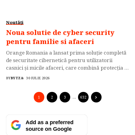
Noutăți
Noua solutie de cyber security
pentru familie si afaceri
Orange Romania a lansat prima soluție completă
de securitate cibernetică pentru utilizatorii
casnici și micile afaceri, care combină protecția la
nivel de dispozitiv cu cea la nivel de rețea. Cu
BY
BYTZA
30 IULIE 2026
Orange Cybersecure, clienții pot naviga pe
internet fără griji, pot face tranzacții și
cumpărături online fără riscuri, iar identitatea și
1
2
3
…
632
datele personale vor...
Add as a preferred
source on Google