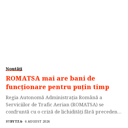
Noutăți
ROMATSA mai are bani de
funcționare pentru puțin timp
Regia Autonomă Administrația Română a
Serviciilor de Trafic Aerian (ROMATSA) se
confruntă cu o criză de lichidități fără precedent,
riscând să își epuizeze fondurile operaționale în
BY
BYTZA
6 AUGUST 2026
mai puțin de o lună. Situația critică survine în