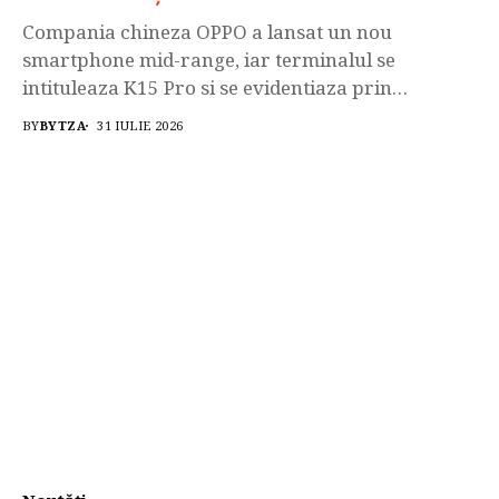
Compania chineza OPPO a lansat un nou
smartphone mid-range, iar terminalul se
intituleaza K15 Pro si se evidentiaza prin
intermediul acumulatorului extrem de generos de
BY
BYTZA
31 IULIE 2026
care dispune acesta. Smartphone-ul OPPO K15
Pro este echipat cu procesorul Octa-Core
MediaTek Dimensity 7360 SUPER, GPU: Arm Mali-
G615, 12GB de memorie RAM, iar spatiul de
stocare intern...