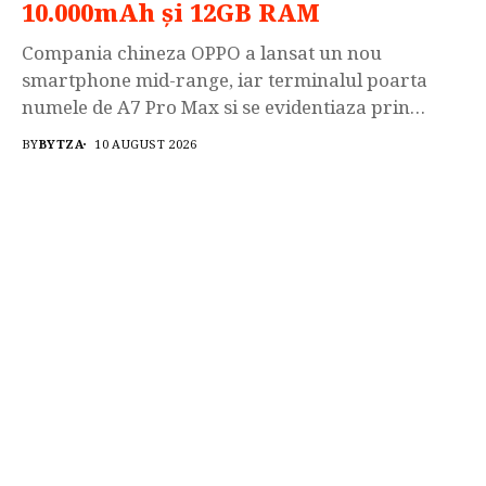
10.000mAh și 12GB RAM
Compania chineza OPPO a lansat un nou
smartphone mid-range, iar terminalul poarta
numele de A7 Pro Max si se evidentiaza prin
intermediul acumulatorului extrem de generos,
BY
BYTZA
10 AUGUST 2026
avand o capacitate de ‘doar” 10.000mAh.
Smartphone-ul OPPO A7 Pro Max dispune de
procesorul Octa-Core Snapdragon 4 Gen 5, GPU:
Adreno, sunt disponibile versiuni dotate cu 8GB...