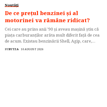
Noutăți
De ce prețul benzinei și al
motorinei va rămâne ridicat?
Cei care au prins anii ’90 și aveau mașină știu că
piața carburanților arăta mult diferit față de cea
de acum. Existau benzinării Shell, Agip, care,
încet-încet, au plecat, lăsând locul liber pentru
BY
BYTZA
10 AUGUST 2026
Lukoil și Gazprom, care și ele, acum, în contextul
războiului și al sancțiunilor impuse Rusiei, dispar
de pe piață. Privatizări...