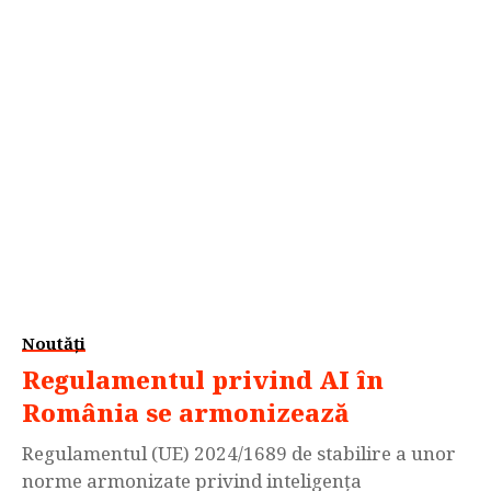
urma deciziei instanței de a amâna procesul
intentat de compania farmaceutică Pfizer,
blocând astfel accesul regiei la resursele...
Noutăți
Regulamentul privind AI în
România se armonizează
Regulamentul (UE) 2024/1689 de stabilire a unor
norme armonizate privind inteligența