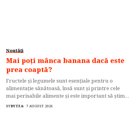
Noutăți
Mai poți mânca banana dacă este
prea coaptă?
Fructele și legumele sunt esențiale pentru o
alimentație sănătoasă, însă sunt și printre cele
mai perisabile alimente și este important să știm
și când semnele de alterare indică un risc pentru
BY
BYTZA
7 AUGUST 2026
sănătate. De exemplu, produsele prea coapte pot
adăposti bacterii precum E. coli, Salmonella și
Listeria, toate capabile să provoace toxiinfecții
alimentare. Înțelegerea...