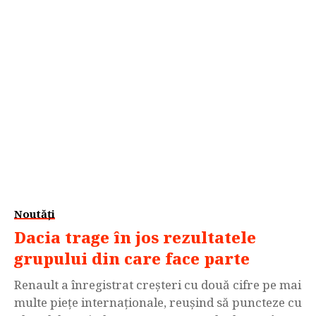
capacitatea inițială de producție este estimată la
aproximativ 1.000 de unități pe lună. Proiectul
este derulat de compania românească OVES...
Noutăți
Dacia trage în jos rezultatele
grupului din care face parte
Renault a înregistrat creșteri cu două cifre pe mai
multe piețe internaționale, reușind să puncteze cu