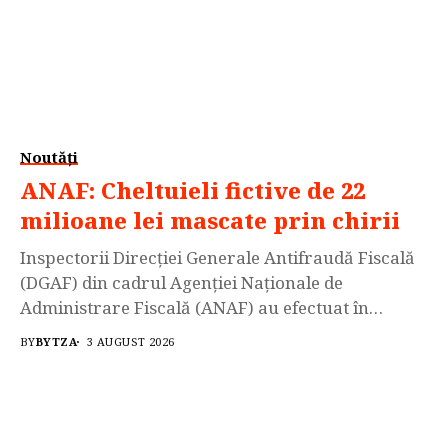
Noutăți
ANAF: Cheltuieli fictive de 22
milioane lei mascate prin chirii
Inspectorii Direcției Generale Antifraudă Fiscală
(DGAF) din cadrul Agenției Naționale de
Administrare Fiscală (ANAF) au efectuat în
perioada anului 2026, la solicitarea organelor de
BY
BYTZA
3 AUGUST 2026
urmarire penală, investigații specifice și
verificări antifraudă la o societate din municipiul
Galați care desfășoară activități de achiziție și
comercializare a deșeurilor metalice. În cadrul