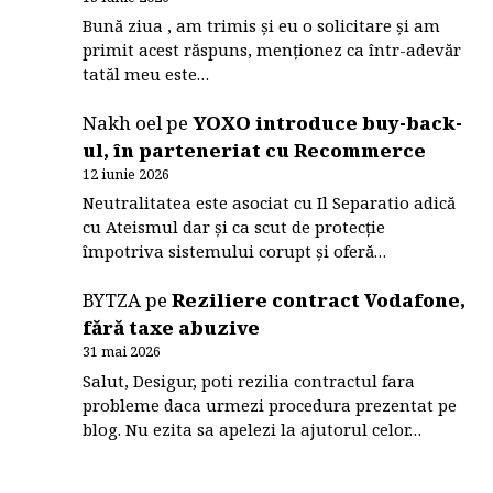
Bună ziua , am trimis și eu o solicitare și am
primit acest răspuns, menționez ca într-adevăr
tatăl meu este…
Nakh oel
pe
YOXO introduce buy-back-
ul, în parteneriat cu Recommerce
12 iunie 2026
Neutralitatea este asociat cu Il Separatio adică
cu Ateismul dar și ca scut de protecție
împotriva sistemului corupt și oferă…
BYTZA
pe
Reziliere contract Vodafone,
fără taxe abuzive
31 mai 2026
Salut, Desigur, poti rezilia contractul fara
probleme daca urmezi procedura prezentat pe
blog. Nu ezita sa apelezi la ajutorul celor…