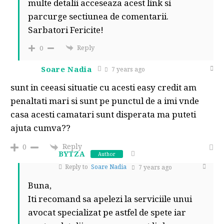
multe detalii acceseaza
acest link
si
parcurge sectiunea de comentarii.
Sarbatori Fericite!
Reply
0
Soare Nadia
7 years ago
sunt in ceeasi situatie cu acesti easy credit am
penaltati mari si sunt pe punctul de a imi vnde
casa acesti camatari sunt disperata ma puteti
ajuta cumva??
Reply
0
BYTZA
Author
Reply to
Soare Nadia
7 years ago
Buna,
Iti recomand sa apelezi la serviciile unui
avocat specializat pe astfel de spete iar