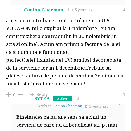
Corina Gherman
5 years ago
am si eu o intrebare, contractul meu cu UPC-
VODAFON mi-a expirat la 1 noiembrie , eu am
cerut reziliera contractului in 30 noiembrie(in
scis si online). Acum am primit o factura de la ei
ca si cum toate functionau
perfect(telef.fix,internet TV),am fost deconectata
de la serviciile lor in 1 decembrie.Trebuie sa
platesc factura de pe luna decembrie,?cu toate ca
nu a fost utilizat nici un serviciu?
Reply
0
BYTZA
Author
Reply to
Corina Gherman
5 years ago
Bineinteles ca nu are sens sa achiti un
serviciu de care nu ai beneficiat iar pt mai