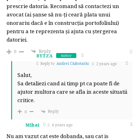
prescrie datoria. Recomand să contactezi un
avocat (ai șanse să nu-ți ceară plata unui
onorariu dacă e în construcția portofoliului)
pentru a te reprezenta și ajuta cu ștergerea
datoriei.
Reply
0
BYTZA
Author
Reply to
Andrei Ciubotariu
2 years ago
Salut,
Sa detaliezi cand ai timp pt ca poate fi de
ajutor multora care se afla in aceste situatii
critice.
Reply
0
Mihai
4 years ago
Nu am vazut cat este dobanda, sau cat is