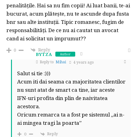
penalitățile. Hai sa nu fim copii! Ai luat banii, te-ai
bucurat, acum plătește, nu te ascunde dupa fusta
bnr sau alte instituții. Tipic romanesc, fugim de
responsabilități. De ce nu ai cautat un avocat
cand ai solicitat un imprumut??
Reply
0
BYTZA
Author
Reply to
Mihai
4 years ago
Salut si tie :)))
Acum iti dai seama ca majoritatea clientilor
nu sunt atat de smart ca tine, iar aceste
IFN-uri profita din plin de naivitatea
acestora.
Oricum remarca ta a fost pe sistemul „ai n-
ai mingea tragi la poarta”
Reply
0