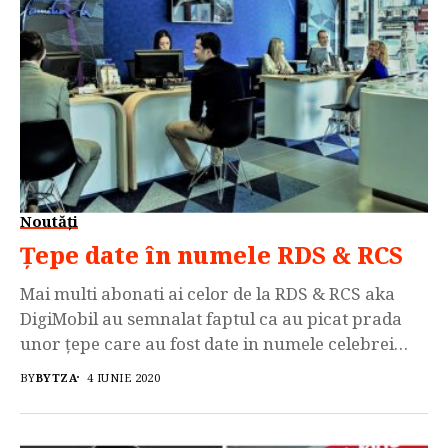
Noutăți
Țepe date în numele RDS & RCS
Mai multi abonati ai celor de la RDS & RCS aka
DigiMobil au semnalat faptul ca au picat prada
unor țepe care au fost date in numele celebrei
companii care activeaza in industria de profil iar
BY
BYTZA
4 IUNIE 2020
totul s-a desfasurat in mediul online. Mecanismul
utilizat de infractori era simplu, practic
promovau in mod agresiv diverse concursuri […]