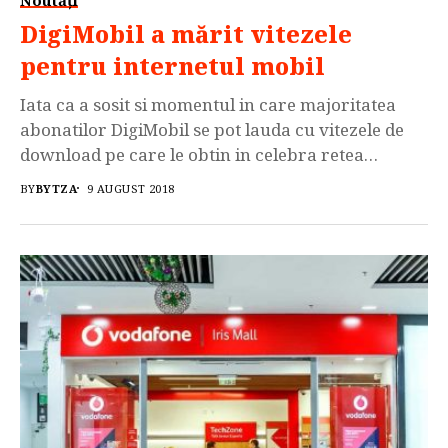
DigiMobil a mărit vitezele
pentru internetul mobil
Iata ca a sosit si momentul in care majoritatea
abonatilor DigiMobil se pot lauda cu vitezele de
download pe care le obtin in celebra retea
patronata de catre „tovarasul” Zoltan Teszari.
BY
BYTZA
9 AUGUST 2018
Mai exact, cei de la RDS & RCS au marit vitezele de
download ale celebrei retele 4G/VoLTE care pana
acum suferea extrem de tare […]