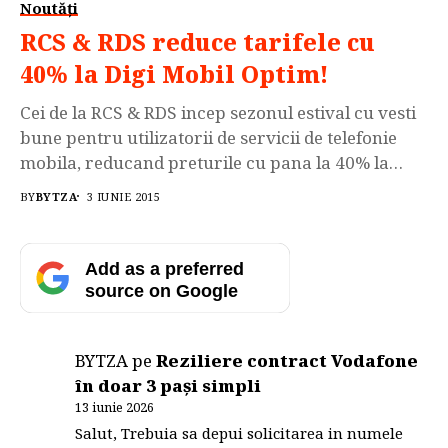
Noutăți
RCS & RDS reduce tarifele cu
40% la Digi Mobil Optim!
Cei de la RCS & RDS incep sezonul estival cu vesti
bune pentru utilizatorii de servicii de telefonie
mobila, reducand preturile cu pana la 40% la
abonamentele Optim Nelimitat pentru clientii noi
BY
BYTZA
3 IUNIE 2015
Digi Mobil, persoane fizice, care nu au
contractate alte servicii din portofoliul Digi. Noile
tarife se vor aplica si abonatilor existenti ai
Add as a preferred
companiei, […]
source on Google
BYTZA
pe
Reziliere contract Vodafone
în doar 3 pași simpli
13 iunie 2026
Salut, Trebuia sa depui solicitarea in numele