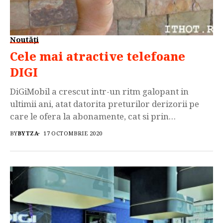
Noutăți
Cele mai atractive telefoane
DIGI
DiGiMobil a crescut intr-un ritm galopant in
ultimii ani, atat datorita preturilor derizorii pe
care le ofera la abonamente, cat si prin
intermediul gamei diversificate de telefoane
BY
BYTZA
17 OCTOMBRIE 2020
mobile pe care le puteti achita in sistem de rate
„nema dobanda”. Astazi va prezentam cateva
dintre cele mai atractive smartphone-uri care
sunt disponibile in oferta acestora si […]