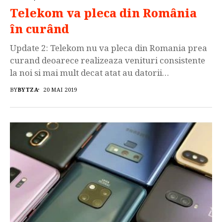
Telekom va pleca din România
în curând
Update 2: Telekom nu va pleca din Romania prea
curand deoarece realizeaza venituri consistente
la noi si mai mult decat atat au datorii
astronomice la stat, asadar inestimabilul
BY
BYTZA
20 MAI 2019
operator va continua sa „opereze” in acelasi mod
abuziv pe piata de profil. Nu va lasati pacaliti de
ofertele mincinoase ale acestora si retineti faptul
ca puteti […]