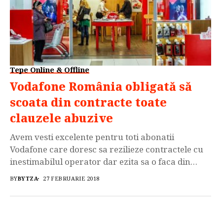
Tepe Online & Offline
Vodafone România obligată să
scoata din contracte toate
clauzele abuzive
Avem vesti excelente pentru toti abonatii
Vodafone care doresc sa rezilieze contractele cu
inestimabilul operator dar ezita sa o faca din
cauza clauzelor abuzive prezente in contractele
BY
BYTZA
27 FEBRUARIE 2018
acestora. Vodafone Romania Cei de la Vodafone au
fost obligati de catre Tribunalul Bucuresti sa
elimine din contracte mai multe clauze abuzive