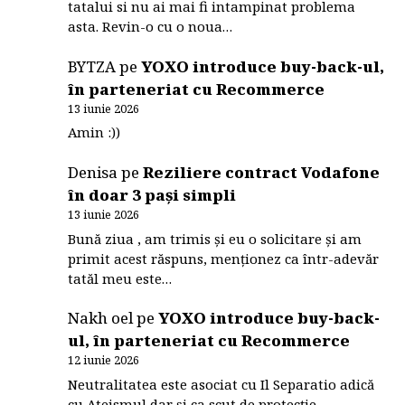
tatalui si nu ai mai fi intampinat problema
asta. Revin-o cu o noua…
BYTZA
pe
YOXO introduce buy-back-ul,
în parteneriat cu Recommerce
13 iunie 2026
Amin :))
Denisa
pe
Reziliere contract Vodafone
în doar 3 pași simpli
13 iunie 2026
Bună ziua , am trimis și eu o solicitare și am
primit acest răspuns, menționez ca într-adevăr
tatăl meu este…
Nakh oel
pe
YOXO introduce buy-back-
ul, în parteneriat cu Recommerce
12 iunie 2026
Neutralitatea este asociat cu Il Separatio adică
cu Ateismul dar și ca scut de protecție