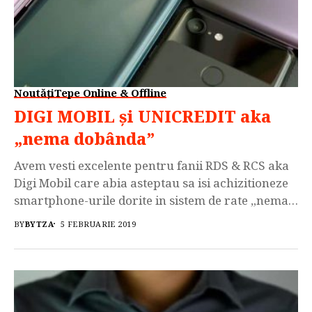
Noutăți
Tepe Online & Offline
DIGI MOBIL și UNICREDIT aka
„nema dobânda”
Avem vesti excelente pentru fanii RDS & RCS aka
Digi Mobil care abia asteptau sa isi achizitioneze
smartphone-urile dorite in sistem de rate „nema
dobanda” si nu mai aveau aceasta oportunitate.
BY
BYTZA
5 FEBRUARIE 2019
Acum inestimabilul operator a incheiat un
parteneriat cu UniCredit Consumer Financing iar
impreuna le ofera clientilor un sistem de
finantare prin intermediul caruia isi pot […]