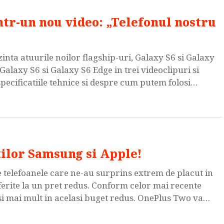
tr-un nou video: „Telefonul nostru
zinta atuurile noilor flagship-uri, Galaxy S6 si Galaxy
alaxy S6 si Galaxy S6 Edge in trei videoclipuri si
pecificatiile tehnice si despre cum putem folosi
functii se numeste People edge. Cele […]
ilor Samsung si Apple!
 telefoanele care ne-au surprins extrem de placut in
oferite la un pret redus. Conform celor mai recente
si mai mult in acelasi buget redus. OnePlus Two va
abil, sasiu de […]