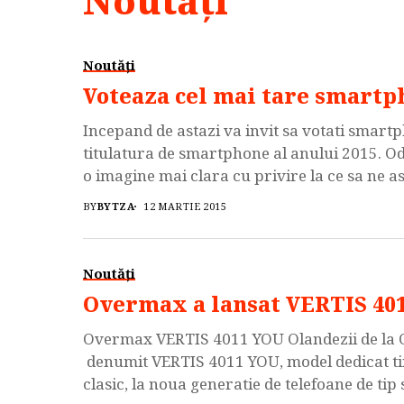
Noutăți
Noutăți
Voteaza cel mai tare smartph
Incepand de astazi va invit sa votati smart
titulatura de smartphone al anului 2015. Oda
o imagine mai clara cu privire la ce sa ne a
G3 […]
BY
BYTZA
12 MARTIE 2015
Noutăți
Overmax a lansat VERTIS 401
Overmax VERTIS 4011 YOU Olandezii de la 
denumit VERTIS 4011 YOU, model dedicat tine
clasic, la noua generatie de telefoane de t