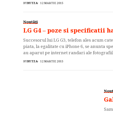
Overmax VERTIS 4011 YOU dispune de un ecr
BY
BYTZA
12 MARTIE 2015
Noutăți
LG G4 – poze si specificatii 
Succesorul lui LG G3, telefon ales acum ca
piata, la egalitate cu iPhone 6, se anunta sp
au aparut pe internet randari ale fotografii
popularului LG G3. Imaginile arata […]
BY
BYTZA
12 MARTIE 2015
Nout
Ga
Sams