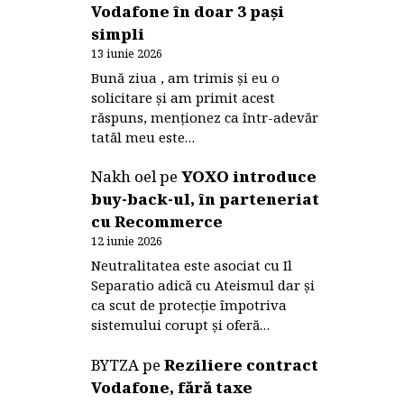
Vodafone în doar 3 pași
simpli
13 iunie 2026
Bună ziua , am trimis și eu o
solicitare și am primit acest
răspuns, menționez ca într-adevăr
tatăl meu este…
Nakh oel
pe
YOXO introduce
buy-back-ul, în parteneriat
cu Recommerce
12 iunie 2026
Neutralitatea este asociat cu Il
Separatio adică cu Ateismul dar și
ca scut de protecție împotriva
sistemului corupt și oferă…
BYTZA
pe
Reziliere contract
Vodafone, fără taxe