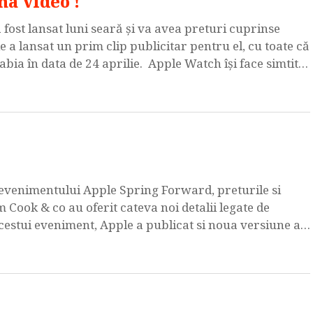
a video !
ost lansat luni seară și va avea preturi cuprinse
le a lansat un prim clip publicitar pentru el, cu toate că
 abia în data de 24 aprilie. Apple Watch îşi face simtita
 evenimentului Apple Spring Forward, preturile si
 Cook & co au oferit cateva noi detalii legate de
acestui eveniment, Apple a publicat si noua versiune a
trebuie spus […]