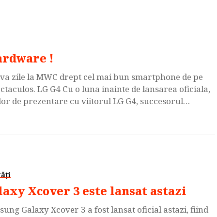
an IPS de 4 inci in […]
hardware !
teva zile la MWC drept cel mai bun smartphone de pe
ectaculos. LG G4 Cu o luna inainte de lansarea oficiala,
lor de prezentare cu viitorul LG G4, succesorul
ăți
laxy Xcover 3 este lansat astazi
ung Galaxy Xcover 3 a fost lansat oficial astazi, fiind