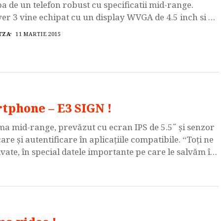
a de un telefon robust cu specificatii mid-range.
er 3 vine echipat cu un display WVGA de 4.5 inch si cu
rocesor quad-core de 1.2GHz. Galaxy Xcover 3
TZA
11 MARTIE 2015
une de 1.5GB de Ram, 8GB spatiu de stocare ce poate fi
imentat cu un card […]
tphone – E3 SIGN !
a mid-range, prevăzut cu ecran IPS de 5.5˝ şi senzor
e şi autentificare în aplicaţiile compatibile. “Toţi ne
ate, în special datele importante pe care le salvăm în
rizare al […]