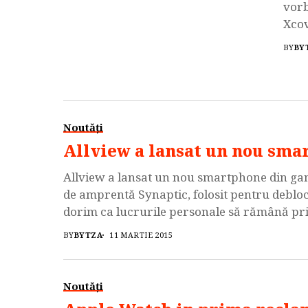
vorb
Xcov
un p
BY
BY
disp
supl
Noutăți
Allview a lansat un nou smar
Allview a lansat un nou smartphone din gam
de amprentă Synaptic, folosit pentru deblocar
dorim ca lucrurile personale să rămână priv
telefon. E3 Sign oferă un grad sporit de secu
BY
BYTZA
11 MARTIE 2015
Noutăți