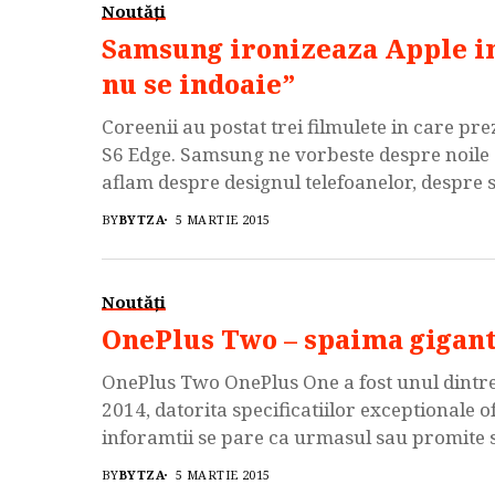
Noutăți
Samsung ironizeaza Apple in
nu se indoaie”
Coreenii au postat trei filmulete in care pre
S6 Edge. Samsung ne vorbeste despre noile G
aflam despre designul telefoanelor, despre s
camera pentru rezultate optime. Una dintre 
BY
BYTZA
5 MARTIE 2015
Noutăți
OnePlus Two – spaima gigant
OnePlus Two OnePlus One a fost unul dintre
2014, datorita specificatiilor exceptionale 
inforamtii se pare ca urmasul sau promite 
aparea in scurt timp si va avea, cel mai prob
BY
BYTZA
5 MARTIE 2015