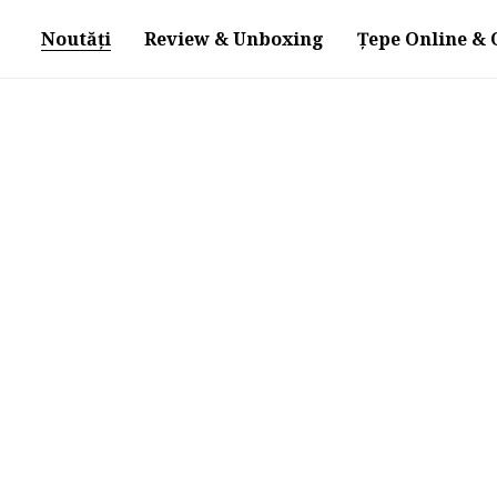
Noutăți
Review & Unboxing
Țepe Online & O