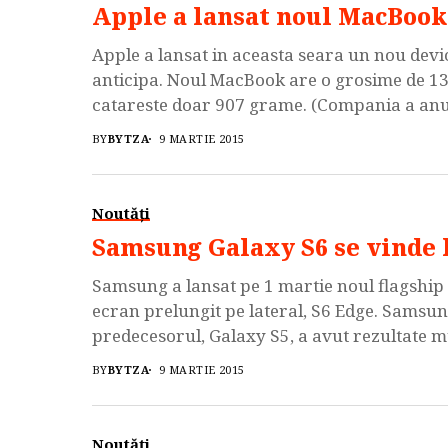
Apple a lansat noul MacBook
Apple a lansat in aceasta seara un nou dev
anticipa. Noul MacBook are o grosime de 13
catareste doar 907 grame. (Compania a anunt
si preturile la […]
BY
BYTZA
9 MARTIE 2015
Noutăți
Samsung Galaxy S6 se vinde 
Samsung a lansat pe 1 martie noul flagship d
ecran prelungit pe lateral, S6 Edge. Samsu
predecesorul, Galaxy S5, a avut rezultate mu
saptamana de la lansare, Samsung se […]
BY
BYTZA
9 MARTIE 2015
Noutăți