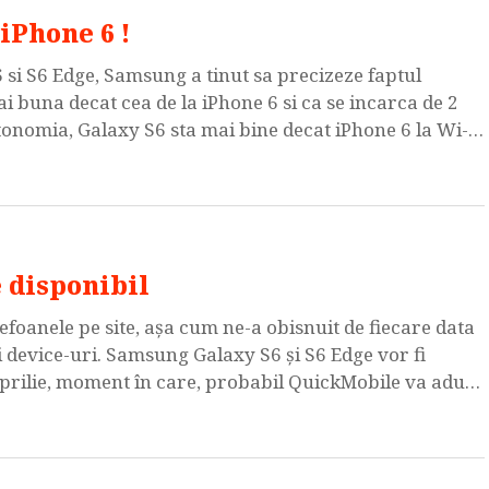
iPhone 6 !
 si S6 Edge, Samsung a tinut sa precizeze faptul
 buna decat cea de la iPhone 6 si ca se incarca de 2
utonomia, Galaxy S6 sta mai bine decat iPhone 6 la Wi-Fi
 disponibil
efoanele pe site, aşa cum ne-a obisnuit de fiecare data
oi device-uri. Samsung Galaxy S6 şi S6 Edge vor fi
 aprilie, moment în care, probabil QuickMobile va aduce
e. […]