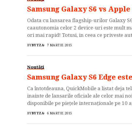
Samsung Galaxy S6 vs Apple 
Odata cu lansarea flagship-urilor Galaxy S6
caautonomia celor 2 device-uri este mult mai
ori mai rapid! Totusi, in ceea ce priveste a
si LTE browsing […]
BY
BYTZA
7 MARTIE 2015
Noutăți
Samsung Galaxy S6 Edge este
Ca întotdeauna, QuickMobile a listat deja tel
inainte de lansarile oficiale ale celor mai n
disponibile pe pieţele internaţionale pe 10
câteva de la furnizorii săi de pe diferite pieţ
BY
BYTZA
6 MARTIE 2015