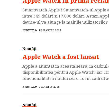
Apple Watch in prima reclam
Smartwatch Apple ! Smartwatch-ul Apple a f
intre 349 dolari şi 17.000 dolari. Astazi App
device-ul va ajunge la mainile utilizatorilor
prezenta pe piaţă cu o reclamă uşor de […]
BY
BYTZA
10 MARTIE 2015
Noutăți
Apple Watch a fost lansat
Apple a anuntat in aceasta seara, in cadrul
disponibilitatea pentru Apple Watch, iar Tim
functionalitatea noului ceas. Tot in cadrul 
SO-ului sau mobil, iOS 8.2. In primul rand, 
BY
BYTZA
9 MARTIE 2015
Noutăți