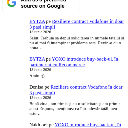
source on Google
BYTZA
pe
Reziliere contract Vodafone în doar
3 pași simpli
13 iunie 2026
Salut, Trebuia sa depui solicitarea in numele tatalui si
nu ai mai fi intampinat problema asta. Revin-o cu o
noua…
BYTZA
pe
YOXO introduce buy-back-ul, în
parteneriat cu Recommerce
13 iunie 2026
Amin :))
Denisa
pe
Reziliere contract Vodafone în doar
3 pași simpli
13 iunie 2026
Bună ziua , am trimis și eu o solicitare și am primit
acest răspuns, menționez ca într-adevăr tatăl meu
este…
Nakh oel
pe
YOXO introduce buy-back-ul, în