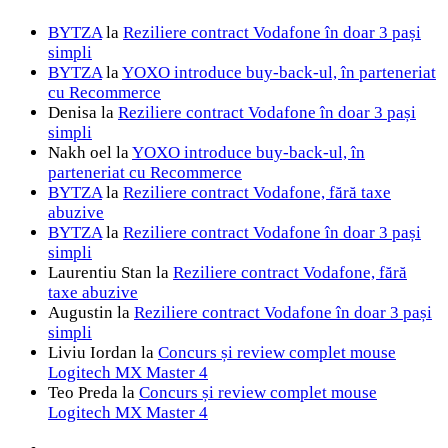
BYTZA
la
Reziliere contract Vodafone în doar 3 pași
simpli
BYTZA
la
YOXO introduce buy-back-ul, în parteneriat
cu Recommerce
Denisa
la
Reziliere contract Vodafone în doar 3 pași
simpli
Nakh oel
la
YOXO introduce buy-back-ul, în
parteneriat cu Recommerce
BYTZA
la
Reziliere contract Vodafone, fără taxe
abuzive
BYTZA
la
Reziliere contract Vodafone în doar 3 pași
simpli
Laurentiu Stan
la
Reziliere contract Vodafone, fără
taxe abuzive
Augustin
la
Reziliere contract Vodafone în doar 3 pași
simpli
Liviu Iordan
la
Concurs și review complet mouse
Logitech MX Master 4
Teo Preda
la
Concurs și review complet mouse
Logitech MX Master 4