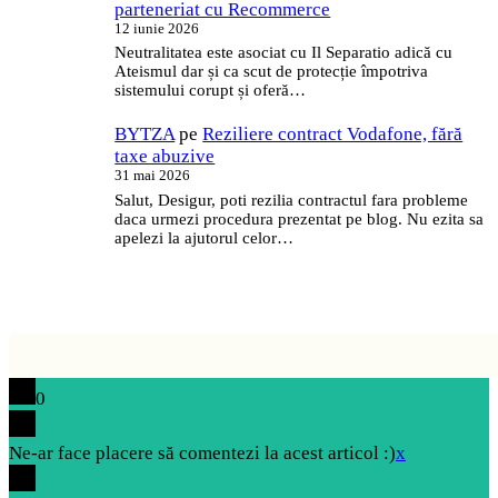
parteneriat cu Recommerce
12 iunie 2026
Neutralitatea este asociat cu Il Separatio adică cu
Ateismul dar și ca scut de protecție împotriva
sistemului corupt și oferă…
BYTZA
pe
Reziliere contract Vodafone, fără
taxe abuzive
31 mai 2026
Salut, Desigur, poti rezilia contractul fara probleme
daca urmezi procedura prezentat pe blog. Nu ezita sa
apelezi la ajutorul celor…
0
Ne-ar face placere să comentezi la acest articol :)
x