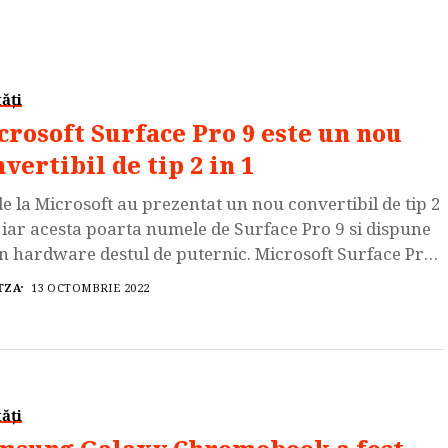
ăți
crosoft Surface Pro 9 este un nou
vertibil de tip 2 in 1
de la Microsoft au prezentat un nou convertibil de tip 2
, iar acesta poarta numele de Surface Pro 9 si dispune
n hardware destul de puternic. Microsoft Surface Pro
te disponibil in configuratii care vin echipate cu
TZA
13 OCTOMBRIE 2022
esoare Intel 12th Gen Core i5-1235U / Core i7-1255U,
ndate de catre 8GB […]
ăți