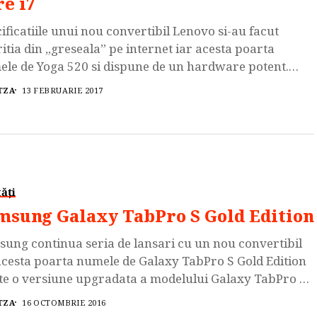
re i7
ificatiile unui nou convertibil Lenovo si-au facut
itia din „greseala” pe internet iar acesta poarta
le de Yoga 520 si dispune de un hardware potent.
vo Yoga 520 este disponibil in mai multe configuratii
TZA
13 FEBRUARIE 2017
oate fi echipat cu noile procesoare Intel Kaby Lake i3,
i i7, GPU Intel HD/AMD Radeon HD si se pot […]
ăți
msung Galaxy TabPro S Gold Edition
ung continua seria de lansari cu un nou convertibil
acesta poarta numele de Galaxy TabPro S Gold Edition
ste o versiune upgradata a modelului Galaxy TabPro S.
ung Galaxy TabPro S Gold Edition dispune de
TZA
16 OCTOMBRIE 2016
esorul dual-core Intel Core M3-6Y30 tactat la 2.2 GHz,