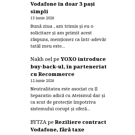
Vodafone în doar 3 pași
simpli
13 iunie 2026
Bună ziua , am trimis și eu o
solicitare și am primit acest
răspuns, menționez ca într-adevăr
tatăl meu este…
Nakh oel
pe
YOXO introduce
buy-back-ul, în parteneriat
cu Recommerce
12 iunie 2026
Neutralitatea este asociat cu Il
Separatio adică cu Ateismul dar și
ca scut de protecție împotriva
sistemului corupt și oferă…
BYTZA
pe
Reziliere contract
Vodafone, fără taxe