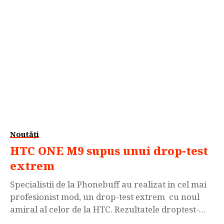
de...
Noutăți
HTC ONE M9 supus unui drop-test
extrem
Specialistii de la Phonebuff au realizat in cel mai
profesionist mod, un drop-test extrem cu noul
amiral al celor de la HTC. Rezultatele droptest-
ului au demonstrat faptul ca HTC One M9 rezista