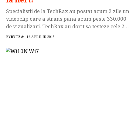
Specialistii de la TechRax au postat acum 2 zile un
videoclip care a strans pana acum peste 330.000
de vizualizari. TechRax au dorit sa testeze cele 2
flagship-uri intr-un mod inedit asa ca sau gandit
BY
BYTZA
16 APRILIE 2015
sa le puna la fiert pt a le testa rezistenta in aceste
conditii extreme. Cei de la
TechRax sunt recunoscuti pentru realizarea...