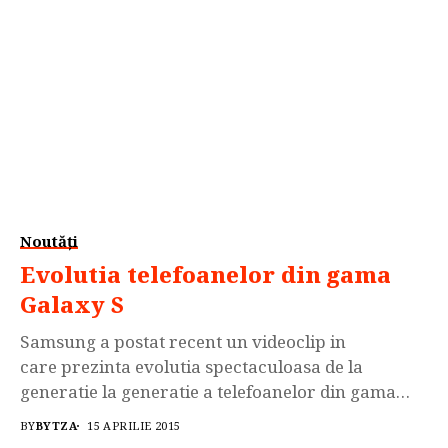
Noutăți
Evolutia telefoanelor din gama
Galaxy S
Samsung a postat recent un videoclip in
care prezinta evolutia spectaculoasa de la
generatie la generatie a telefoanelor din gama
Galaxy S. Primul smartphone din aceasta gama a
BY
BYTZA
15 APRILIE 2015
fost Galaxy S1 sau I9000, care a facut furori la