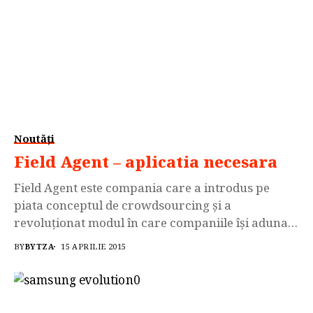
Noutăți
Field Agent – aplicatia necesara
Field Agent este compania care a introdus pe
piata conceptul de crowdsourcing şi a
revoluţionat modul în care companiile îşi aduna
informaţiile din piaţă în timp real. Field Agent
BY
BYTZA
15 APRILIE 2015
opereaza pana in prezent in 7 tari : SUA, Marea
Britanie, Canada, Suedia, Norvegia, Danemarca,
Australia. Incepand de astazi Field Agent îşi
extinde operaţiunile...