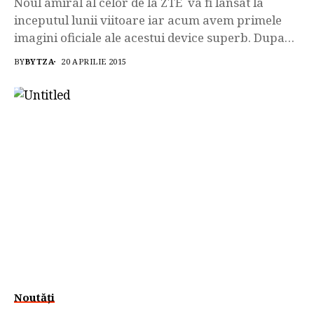
Noul amiral al celor de la ZTE va fi lansat la
inceputul lunii viitoare iar acum avem primele
imagini oficiale ale acestui device superb. Dupa
cum stiti deja Nubia Z9 va avea cele 2 laturi ale
BY
BYTZA
20 APRILIE 2015
display-ului aproape inexistente ceea ce il face
extrem de atragator. Nubia Z9 va avea sub capota
procesorul octa-core Qualcomm...
Noutăți