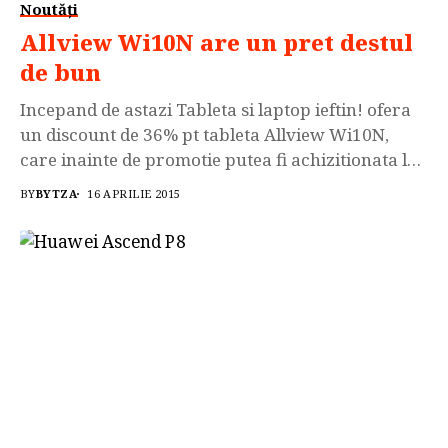
Noutăți
Allview Wi10N are un pret destul
de bun
Incepand de astazi Tableta si laptop ieftin! ofera
un discount de 36% pt tableta Allview Wi10N,
care inainte de promotie putea fi achizitionata la
pretul de 1.100 lei iar acum dupa aplicarea
BY
BYTZA
16 APRILIE 2015
discountului poate fi cumparata cu doar 699 lei.
Tableta este de tip 2 in 1 si practic poate fi atat o
tableta extrem...