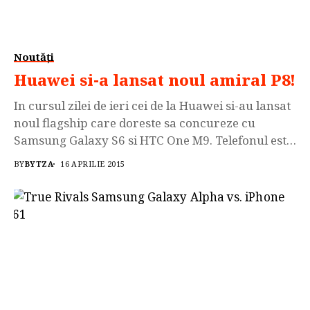
Noutăți
Huawei si-a lansat noul amiral P8!
In cursul zilei de ieri cei de la Huawei si-au lansat
noul flagship care doreste sa concureze cu
Samsung Galaxy S6 si HTC One M9. Telefonul este
construit dintr-o carcasa de metal unibody si are
BY
BYTZA
16 APRILIE 2015
un desing premium obtinut in 810 minute, asa
cum se „lauda” CEO-ul Huawei. Noul amiral
Huawei are sub...