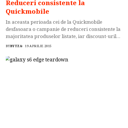
Reduceri consistente la
Quickmobile
In aceasta perioada cei de la Quickmobile
desfasoara o campanie de reduceri consistente la
majoritatea produselor listate, iar discount-urile
sunt cuprinse intre 20 si 50%. Din aceasta
BY
BYTZA
19 APRILIE 2015
campanie fac parte produse din urmatoarele
categorii: accesorii, tablete, telefoane,
smartwatch-uri. Pt a accesa oferta completa dati
click pe imaginea de mai jos ! Asadar va puteti
achizitiona...