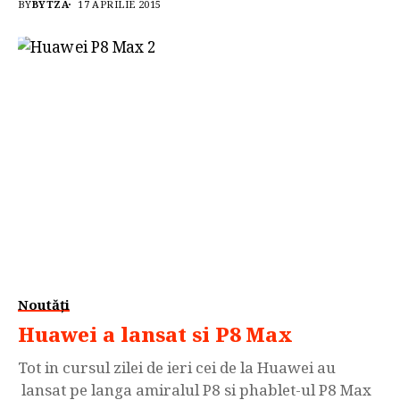
BY
BYTZA
17 APRILIE 2015
mult mai bine la socuri decat principalii sai rivali,
in speta iPhone 6 si Samsung Galaxy S6 . Amiralul
HTC s-a...
Noutăți
Huawei a lansat si P8 Max
Tot in cursul zilei de ieri cei de la Huawei au
lansat pe langa amiralul P8 si phablet-ul P8 Max