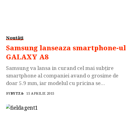
Noutăți
Samsung lanseaza smartphone-ul
GALAXY A8
Samsung va lansa in curand cel mai subţire
smartphone al companiei avand o grosime de
doar 5.9 mm, iar modelul cu pricina se
intituleaza Galaxy A8. Smartphone-ul este
BY
BYTZA
15 APRILIE 2015
construit in totalitate din aluminiu şi va avea
un aspect premium cu finisajele aferente. Galaxy
A8 va avea sub capota un procesor octa-core
Qualcomm Snapdragon 615 pe 64 biţi, 2 GB
memorie RAM si 16 GB...