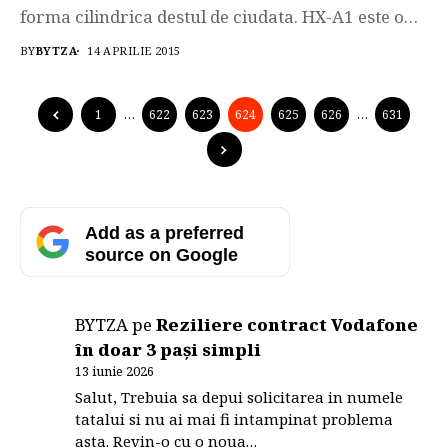
forma cilindrica destul de ciudata. HX-A1 este o
camera de actiune rezistenta la apa, praf si socuri
BY
BYTZA
14 APRILIE 2015
fiind recomandata celor care practica sporturile
extreme. Camera are o greutate de doar 45 de
grame si se livreaza cu accesorii care permit...
1
…
622
623
624
625
626
…
631
Add as a preferred
source on Google
BYTZA
pe
Reziliere contract Vodafone
în doar 3 pași simpli
13 iunie 2026
Salut, Trebuia sa depui solicitarea in numele
tatalui si nu ai mai fi intampinat problema
asta. Revin-o cu o noua…