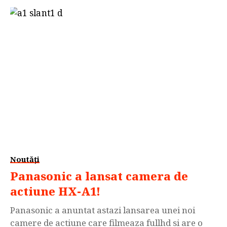
vremea respectiva cu specificatiile hardware si
cu designul extrem de atractiv. De la o generatie
la alta...
Noutăți
Panasonic a lansat camera de
actiune HX-A1!
Panasonic a anuntat astazi lansarea unei noi
camere de actiune care filmeaza fullhd si are o