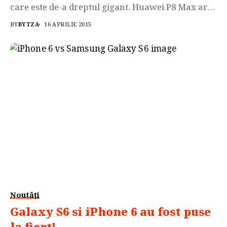
care este de-a dreptul gigant. Huawei P8 Max are
sub capota un procesor octa-core, HiSilicon Kirin
BY
BYTZA
16 APRILIE 2015
935 pe ARM Cortex-A53 cu 4 x ARM Cortex-A53 la
2 GHz și 4 x ARM Cortex-A53...
Noutăți
Galaxy S6 si iPhone 6 au fost puse
la fiert!