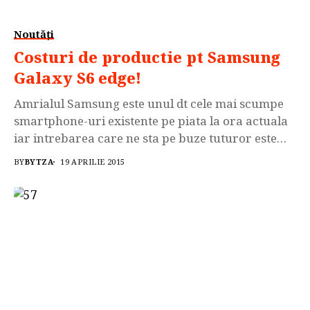
Noutăți
Costuri de productie pt Samsung
Galaxy S6 edge!
Amrialul Samsung este unul dt cele mai scumpe
smartphone-uri existente pe piata la ora actuala
iar intrebarea care ne sta pe buze tuturor este
urmatoarea: Care sunt costurile reale de
BY
BYTZA
19 APRILIE 2015
productie al unui astfel de smartphone, extrem de
versatil si performant? Cei de la Samsung sustin
faptul ca pt Galaxy S6 Edge in...