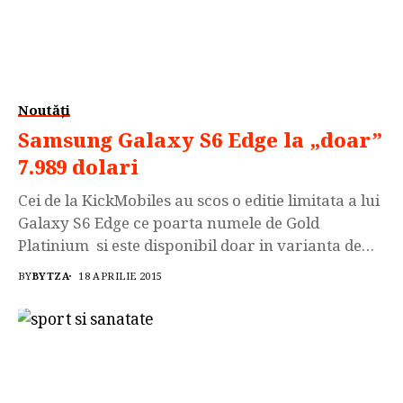
Noutăți
Samsung Galaxy S6 Edge la „doar”
7.989 dolari
Cei de la KickMobiles au scos o editie limitata a lui
Galaxy S6 Edge ce poarta numele de Gold
Platinium si este disponibil doar in varianta de
128GB la pretul „modic” de 7.989 dolari + taxele
BY
BYTZA
18 APRILIE 2015
vamale aferente daca locuiesti in RO. Sincer nu
stiu cum de au ajuns la acest pret astronomic
dar...