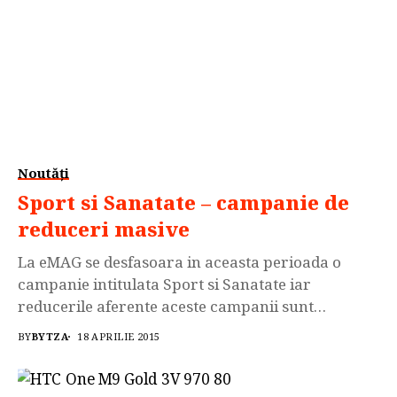
Noutăți
Sport si Sanatate – campanie de
reduceri masive
La eMAG se desfasoara in aceasta perioada o
campanie intitulata Sport si Sanatate iar
reducerile aferente aceste campanii sunt
cuprinse intre 20 si 50 %. Acum ca a venit si
BY
BYTZA
18 APRILIE 2015
primavara trebuie sa facem mai mult sport pt a
ne mentine in cea mai buna forma, eMag vine in
intampinarea noastra oferind aceasta campanie