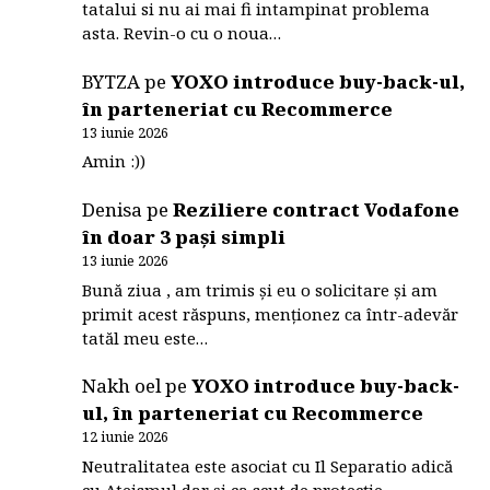
tatalui si nu ai mai fi intampinat problema
asta. Revin-o cu o noua…
BYTZA
pe
YOXO introduce buy-back-ul,
în parteneriat cu Recommerce
13 iunie 2026
Amin :))
Denisa
pe
Reziliere contract Vodafone
în doar 3 pași simpli
13 iunie 2026
Bună ziua , am trimis și eu o solicitare și am
primit acest răspuns, menționez ca într-adevăr
tatăl meu este…
Nakh oel
pe
YOXO introduce buy-back-
ul, în parteneriat cu Recommerce
12 iunie 2026
Neutralitatea este asociat cu Il Separatio adică
cu Ateismul dar și ca scut de protecție