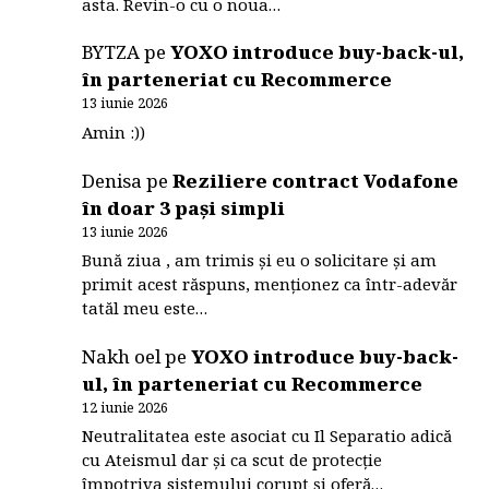
asta. Revin-o cu o noua…
BYTZA
pe
YOXO introduce buy-back-ul,
în parteneriat cu Recommerce
13 iunie 2026
Amin :))
Denisa
pe
Reziliere contract Vodafone
în doar 3 pași simpli
13 iunie 2026
Bună ziua , am trimis și eu o solicitare și am
primit acest răspuns, menționez ca într-adevăr
tatăl meu este…
Nakh oel
pe
YOXO introduce buy-back-
ul, în parteneriat cu Recommerce
12 iunie 2026
Neutralitatea este asociat cu Il Separatio adică
cu Ateismul dar și ca scut de protecție
împotriva sistemului corupt și oferă…