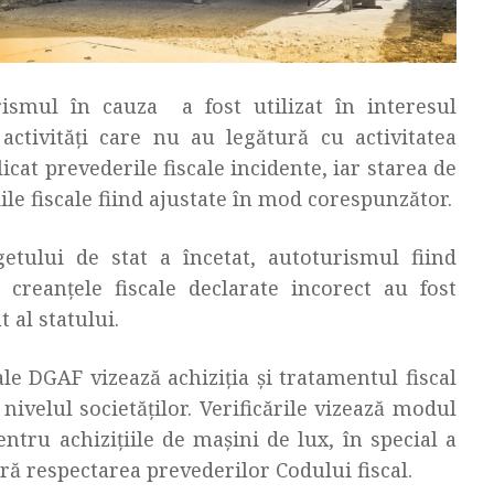
rismul în cauza a fost utilizat în interesul
 activități care nu au legătură cu activitatea
licat prevederile fiscale incidente, iar starea de
țiile fiscale fiind ajustate în mod corespunzător.
etului de stat a încetat, autoturismul fiind
ar creanțele fiscale declarate incorect au fost
 al statului.
ale DGAF vizează achiziția și tratamentul fiscal
a nivelul societăților. Verificările vizează modul
ntru achizițiile de mașini de lux, în special a
ără respectarea prevederilor Codului fiscal.