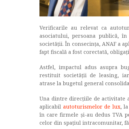
Verificarile au relevat ca autotu
asociatului, persoana publică, în
societății. În consecința, ANAF a ap
fapt fiscală a fost corectată, obliga
Astfel, impactul adus asupra bug
restituit societății de leasing, i
atrase la bugetul general consolidat
Una dintre direcțiile de activitate 
aplicabil
autoturismelor de lux
, l
în care firmele și-au dedus TVA pe
celor din spațiul intracomunitar, f