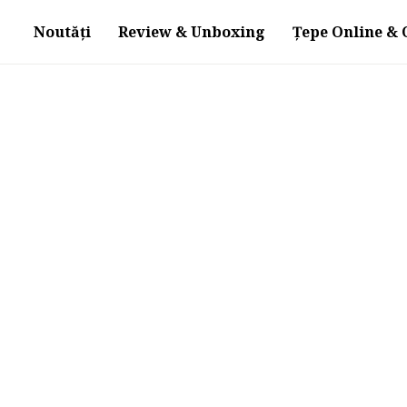
Noutăți
Review & Unboxing
Țepe Online & O