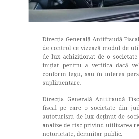
Direcția Generală Antifraudă Fisc
de control ce vizează modul de util
de lux achiziționat de o societate
inițiat pentru a verifica dacă ve
conform legii, sau în interes pers
suplimentare.
Direcția Generală Antifraudă Fisc
fiscal pe care o societate din ju
autoturism de lux deținut de societ
analize de risc privind utilizarea 
notorietate, demnitar public.