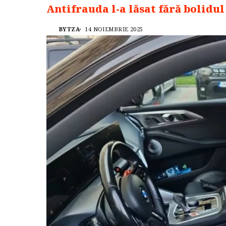
Antifrauda l-a lăsat fără bolidu
BYTZA
14 NOIEMBRIE 2025