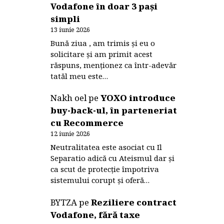
Vodafone în doar 3 pași
simpli
13 iunie 2026
Bună ziua , am trimis și eu o
solicitare și am primit acest
răspuns, menționez ca într-adevăr
tatăl meu este…
Nakh oel
pe
YOXO introduce
buy-back-ul, în parteneriat
cu Recommerce
12 iunie 2026
Neutralitatea este asociat cu Il
Separatio adică cu Ateismul dar și
ca scut de protecție împotriva
sistemului corupt și oferă…
BYTZA
pe
Reziliere contract
Vodafone, fără taxe