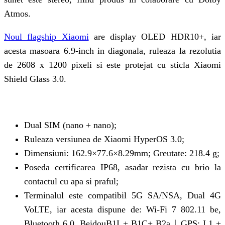
Atmos.
Noul flagship Xiaomi
are display OLED HDR10+, iar
acesta masoara 6.9-inch in diagonala, ruleaza la rezolutia
de 2608 x 1200 pixeli si este protejat cu sticla Xiaomi
Shield Glass 3.0.
Dual SIM (nano + nano);
Ruleaza versiunea de Xiaomi HyperOS 3.0;
Dimensiuni: 162.9×77.6×8.29mm; Greutate: 218.4 g;
Poseda certificarea IP68, asadar rezista cu brio la
contactul cu apa si praful;
Terminalul este compatibil 5G SA/NSA, Dual 4G
VoLTE, iar acesta dispune de: Wi-Fi 7 802.11 be,
Bluetooth 6.0, BeidouB1I + B1C+ B2a｜GPS: L1 +