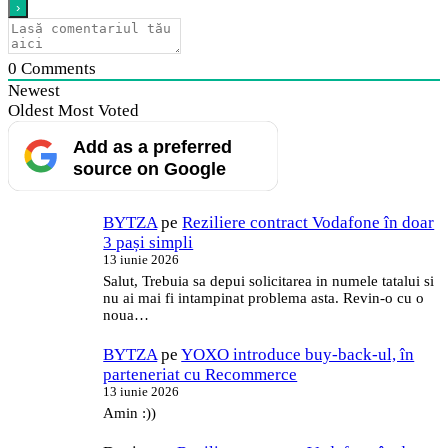
0
Comments
Newest
Oldest
Most Voted
Add as a preferred
source on Google
BYTZA
pe
Reziliere contract Vodafone în doar
3 pași simpli
13 iunie 2026
Salut, Trebuia sa depui solicitarea in numele tatalui si
nu ai mai fi intampinat problema asta. Revin-o cu o
noua…
BYTZA
pe
YOXO introduce buy-back-ul, în
parteneriat cu Recommerce
13 iunie 2026
Amin :))