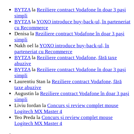
BYTZA
la
Reziliere contract Vodafone în doar 3 pași
simpli
BYTZA
la
YOXO introduce buy-back-ul, în parteneriat
cu Recommerce
Denisa
la
Reziliere contract Vodafone în doar 3 pași
simpli
Nakh oel
la
YOXO introduce buy-back-ul, în
parteneriat cu Recommerce
BYTZA
la
Reziliere contract Vodafone, fără taxe
abuzive
BYTZA
la
Reziliere contract Vodafone în doar 3 pași
simpli
Laurentiu Stan
la
Reziliere contract Vodafone, fără
taxe abuzive
Augustin
la
Reziliere contract Vodafone în doar 3 pași
simpli
Liviu Iordan
la
Concurs și review complet mouse
Logitech MX Master 4
Teo Preda
la
Concurs și review complet mouse
Logitech MX Master 4