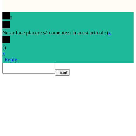
0
Ne-ar face placere să comentezi la acest articol :)
x
(
)
x
|
Reply
Insert