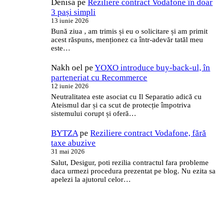
Denisa
pe
Reziliere contract Vodafone în doar
3 pași simpli
13 iunie 2026
Bună ziua , am trimis și eu o solicitare și am primit
acest răspuns, menționez ca într-adevăr tatăl meu
este…
Nakh oel
pe
YOXO introduce buy-back-ul, în
parteneriat cu Recommerce
12 iunie 2026
Neutralitatea este asociat cu Il Separatio adică cu
Ateismul dar și ca scut de protecție împotriva
sistemului corupt și oferă…
BYTZA
pe
Reziliere contract Vodafone, fără
taxe abuzive
31 mai 2026
Salut, Desigur, poti rezilia contractul fara probleme
daca urmezi procedura prezentat pe blog. Nu ezita sa
apelezi la ajutorul celor…