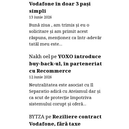
Vodafone în doar 3 pași
simpli
13 iunie 2026
Bună ziua , am trimis și eu o
solicitare și am primit acest
răspuns, menționez ca într-adevăr
tatăl meu este…
Nakh oel
pe
YOXO introduce
buy-back-ul, în parteneriat
cu Recommerce
12 iunie 2026
Neutralitatea este asociat cu Il
Separatio adică cu Ateismul dar și
ca scut de protecție împotriva
sistemului corupt și oferă…
BYTZA
pe
Reziliere contract
Vodafone, fără taxe