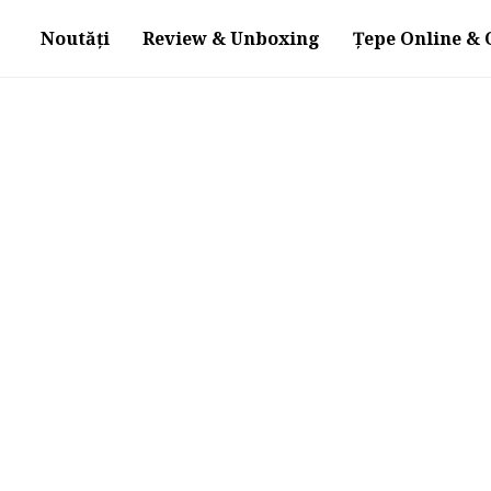
Noutăți
Review & Unboxing
Țepe Online & O