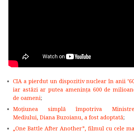
CIA a pierdut un dispozitiv nuclear în anii ’60
iar astăzi ar putea amenința 600 de milioan
de oameni
;
Moțiunea simplă împotriva Ministre
Mediului, Diana Buzoianu, a fost adoptată
;
„One Battle After Another”, filmul cu cele ma