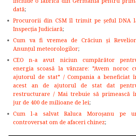
închide o fabrică din Germania pentru prim
dată
;
Procurorii din CSM îl trimit pe șeful DNA l
Inspecția Judiciară
;
Cum va fi vremea de Crăciun și Revelion
Anunțul meteorologilor
;
CEO n-a avut niciun cumpărător pentr
energia scoasă la vânzare: ”Avem noroc c
ajutorul de stat” / Compania a beneficiat î
acest an de ajutorul de stat dat pentr
restructurare / Mai trebuie să primească î
jur de 400 de milioane de lei
;
Cum l-a salvat Raluca Moroșanu pe u
controversat om de afaceri chinez
;