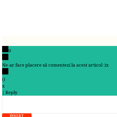
0
Ne-ar face placere să comentezi la acest articol :)
x
(
)
x
|
Reply
INSERT