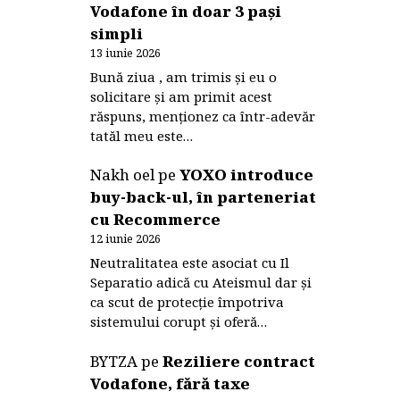
Vodafone în doar 3 pași
simpli
13 iunie 2026
Bună ziua , am trimis și eu o
solicitare și am primit acest
răspuns, menționez ca într-adevăr
tatăl meu este…
Nakh oel
pe
YOXO introduce
buy-back-ul, în parteneriat
cu Recommerce
12 iunie 2026
Neutralitatea este asociat cu Il
Separatio adică cu Ateismul dar și
ca scut de protecție împotriva
sistemului corupt și oferă…
BYTZA
pe
Reziliere contract
Vodafone, fără taxe