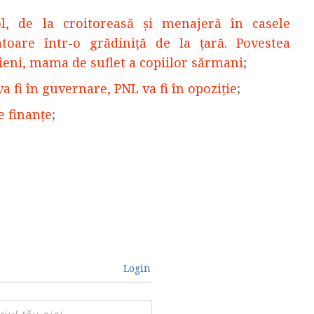
, de la croitoreasă și menajeră în casele
atoare într-o grădiniță de la țară. Povestea
ieni, mama de suflet a copiilor sărmani
;
va fi în guvernare, PNL va fi în opoziţie
;
e finanțe
;
Login