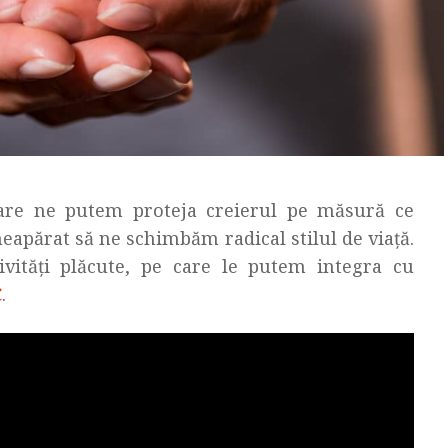
are ne putem proteja creierul pe măsură ce
neapărat să ne schimbăm radical stilul de viață.
ivități plăcute, pe care le putem integra cu
C
.