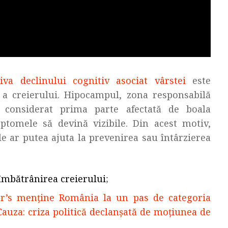
iva declinului cognitiv asociat vârstei
este
a creierului. Hipocampul, zona responsabilă
e considerat prima parte afectată de boala
ptomele să devină vizibile. Din acest motiv,
le ar putea ajuta la prevenirea sau întârzierea
 îmbătrânirea creierului
;
r’s menține România la un pas de categoria
Cauza: criza politică declanșată de moțiunea de