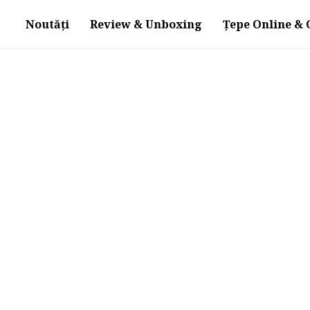
Noutăți
Review & Unboxing
Țepe Online & O