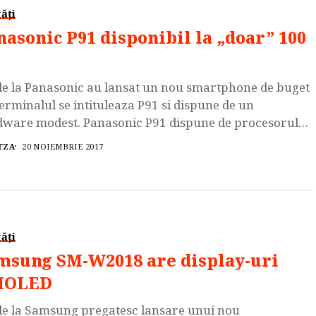
ăți
nasonic P91 disponibil la „doar” 100
de la Panasonic au lansat un nou smartphone de buget
terminalul se intituleaza P91 si dispune de un
ware modest. Panasonic P91 dispune de procesorul
-core MediaTek MT6737M tactat la 1.1 GHz, GPU Mali-
TZA
20 NOIEMBRIE 2017
, 1 GB de memorie RAM si 16 GB spatiu de stocare
rn, care poate fi extins prin intermediul slotului de
 […]
ăți
msung SM-W2018 are display-uri
MOLED
de la Samsung pregatesc lansare unui nou