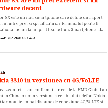
nor 8X are un preț excelent si un
rdware decent
r 8X este un nou smartphone care detine un raport
lent intre pret si specificatii iar terminalul poate fi
zitionat acum la un pret foarte bun. Smartphone-ul
r 8X dispune de procesorul Octa-Core Kirin 710
TZA
18 NOIEMBRIE 2018
at la 2.2GHz, GPU Mali G51 MP4, 4GB de memorie RAM
4 de GB spatiu de stocare intern, care poate […]
ăți
kia 3310 în versiunea cu 4G/VoLTE
 ca zvonurile sau confirmat iar cei de la HMD Global au
at in China o noua versiune a celebrului telefon Nokia
 iar noul terminal dispune de conexiune 4G/VoLTE si
ta acelasi design minimalist. Va reamintim faptul ca