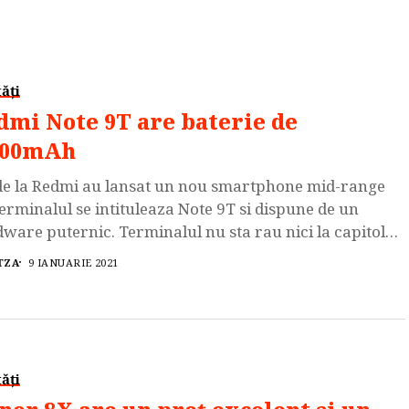
ăți
dmi Note 9T are baterie de
000mAh
de la Redmi au lansat un nou smartphone mid-range
terminalul se intituleaza Note 9T si dispune de un
ware puternic. Terminalul nu sta rau nici la capitolul
gn iar preturile de comercializare ale acestui model
TZA
9 IANUARIE 2021
 extrem de atractive. Smartphone-ul Redmi Note 9T
 echipat cu procesorul Octa-Core MediaTek Dimensity
(4 x 2.4GHz […]
ăți