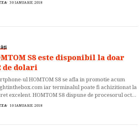
TZA
30 IANUARIE 2018
a 3310 este telefonul care a fost capabil sa scrie istorie
cei de la HMD […]
ăți
MTOM S8 este disponibil la doar
2 de dolari
rtphone-ul HOMTOM S8 se afla in promotie acum
ightinthebox.com iar terminalul poate fi achizitionat la
ret excelent. HOMTOM S8 dispune de procesorul octa-
 MediaTek MT6750T tactat la 1.5 GHz, GPU Mali-T860,
TZA
10 IANUARIE 2018
 de memorie RAM si 64 de GB spatiu de stocare intern,
 poate fi extins prin intermediul slotului de card
oSD. Camera foto principala este […]