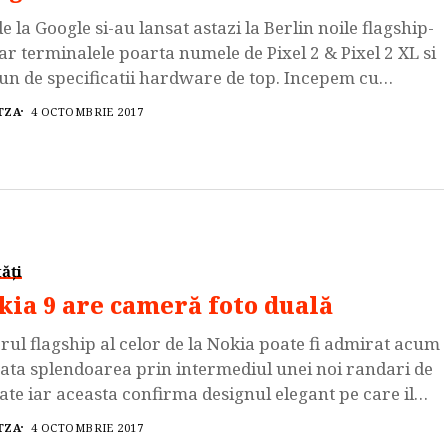
de la Google si-au lansat astazi la Berlin noile flagship-
iar terminalele poarta numele de Pixel 2 & Pixel 2 XL si
un de specificatii hardware de top. Incepem cu
entarea modelului de baza si va spunem faptul ca
TZA
4 OCTOMBRIE 2017
tphone-ul Google Pixel 2 este echipat cu procesorul
-core Qualcomm Snapdragon 835 tactat la 2.45 GHz,
 Adreno […]
ăți
kia 9 are cameră foto duală
orul flagship al celor de la Nokia poate fi admirat acum
oata splendoarea prin intermediul unei noi randari de
tate iar aceasta confirma designul elegant pe care il
m deja inca de acum cateva saptamani. Conform celor
TZA
4 OCTOMBRIE 2017
recente zvonuri se pare ca Nokia 9 va dispune de