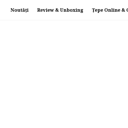
Noutăți
Review & Unboxing
Țepe Online & O