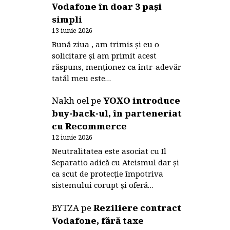
Vodafone în doar 3 pași
simpli
13 iunie 2026
Bună ziua , am trimis și eu o
solicitare și am primit acest
răspuns, menționez ca într-adevăr
tatăl meu este…
Nakh oel
pe
YOXO introduce
buy-back-ul, în parteneriat
cu Recommerce
12 iunie 2026
Neutralitatea este asociat cu Il
Separatio adică cu Ateismul dar și
ca scut de protecție împotriva
sistemului corupt și oferă…
BYTZA
pe
Reziliere contract
Vodafone, fără taxe