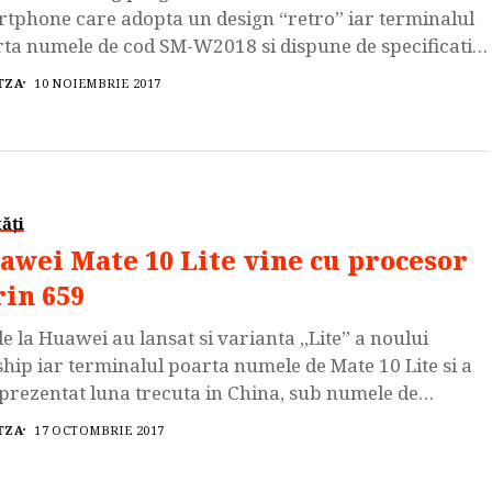
tphone care adopta un design “retro” iar terminalul
ta numele de cod SM-W2018 si dispune de specificatii
dware de top. Samsung SM-W2018 este echipat
TZA
10 NOIEMBRIE 2017
procesorul octa-core Qualcomm Snapdragon 835
at la 2.45 GHz, GPU Adreno 540, 6 GB de memorie RAM
4 de GB spatiu de stocare […]
ăți
awei Mate 10 Lite vine cu procesor
rin 659
de la Huawei au lansat si varianta „Lite” a noului
ship iar terminalul poarta numele de Mate 10 Lite si a
 prezentat luna trecuta in China, sub numele de
ang 6. Huawei Mate 10 Lite dispune de procesorul
TZA
17 OCTOMBRIE 2017
-core Kirin 659 tactat la 2.36 GHz, GPU Mali T830-MP2,
 de memorie RAM si 64 de […]