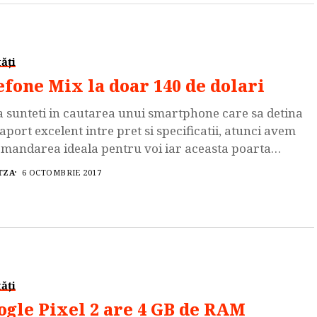
ăți
efone Mix la doar 140 de dolari
 sunteti in cautarea unui smartphone care sa detina
aport excelent intre pret si specificatii, atunci avem
mandarea ideala pentru voi iar aceasta poarta
le de Ulefone MIX si dispune de un hardware potent.
TZA
6 OCTOMBRIE 2017
tphone-ul Ulefone Mix este echipat cu procesorul
-core MediaTek MT6750T tactat la 1.5 GHz, GPU Mali
0-MP2, 4 GB de memorie RAM […]
ăți
ogle Pixel 2 are 4 GB de RAM