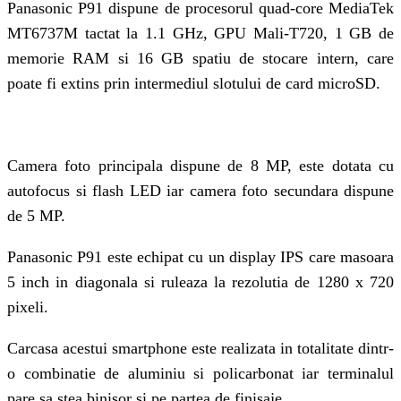
Panasonic P91 dispune de procesorul quad-core MediaTek
MT6737M tactat la 1.1 GHz, GPU Mali-T720, 1 GB de
memorie RAM si 16 GB spatiu de stocare intern, care
poate fi extins prin intermediul slotului de card microSD.
Camera foto principala dispune de 8 MP, este dotata cu
autofocus si flash LED iar camera foto secundara dispune
de 5 MP.
Panasonic P91 este echipat cu un display IPS care masoara
5 inch in diagonala si ruleaza la rezolutia de 1280 x 720
pixeli.
Carcasa acestui smartphone este realizata in totalitate dintr-
o combinatie de aluminiu si policarbonat iar terminalul
pare sa stea binisor si pe partea de finisaje.