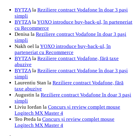
BYTZA
la
Reziliere contract Vodafone în doar 3 pași
simpli
BYTZA
la
YOXO introduce buy-back-ul, în parteneriat
cu Recommerce
Denisa
la
Reziliere contract Vodafone în doar 3 pași
simpli
Nakh oel
la
YOXO introduce buy-back-ul, în
parteneriat cu Recommerce
BYTZA
la
Reziliere contract Vodafone, fără taxe
abuzive
BYTZA
la
Reziliere contract Vodafone în doar 3 pași
simpli
Laurentiu Stan
la
Reziliere contract Vodafone, fără
taxe abuzive
Augustin
la
Reziliere contract Vodafone în doar 3 pași
simpli
Liviu Iordan
la
Concurs și review complet mouse
Logitech MX Master 4
Teo Preda
la
Concurs și review complet mouse
Logitech MX Master 4