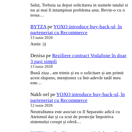
Salut, Trebuia sa depui solicitarea in numele tatalui si
nu ai mai fi intampinat problema asta. Revin-o cu o
noua…
BYTZA
pe
YOXO introduce buy-back-ul, în
parteneriat cu Recommerce
13 iunie 2026
Amin :))
Denisa
pe
Reziliere contract Vodafone în doar
3 pași simpli
13 iunie 2026
Bună ziua , am trimis și eu o solicitare și am primit
acest răspuns, menționez ca într-adevăr tatăl meu
este…
Nakh oel
pe
YOXO introduce buy-back-ul, în
parteneriat cu Recommerce
12 iunie 2026
Neutralitatea este asociat cu Il Separatio adică cu
Ateismul dar și ca scut de protecție împotriva
sistemului corupt și oferă…