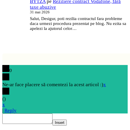
BYTZA
pe
Reziliere contract Vodafone, fără
taxe abuzive
31 mai 2026
Salut, Desigur, poti rezilia contractul fara probleme
daca urmezi procedura prezentat pe blog. Nu ezita sa
apelezi la ajutorul celor…
0
Ne-ar face placere să comentezi la acest articol :)
x
(
)
x
|
Reply
Insert