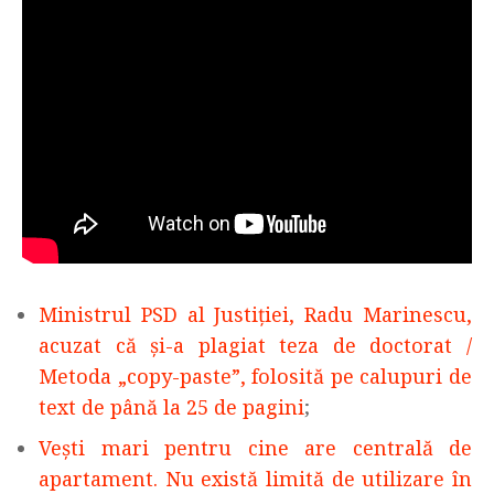
Ministrul PSD al Justiției, Radu Marinescu,
acuzat că și-a plagiat teza de doctorat /
Metoda „copy-paste”, folosită pe calupuri de
text de până la 25 de pagini
;
Vești mari pentru cine are centrală de
apartament. Nu există limită de utilizare în