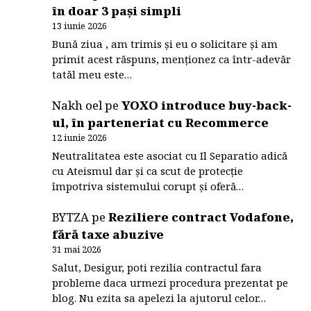
în doar 3 pași simpli
13 iunie 2026
Bună ziua , am trimis și eu o solicitare și am
primit acest răspuns, menționez ca într-adevăr
tatăl meu este…
Nakh oel
pe
YOXO introduce buy-back-
ul, în parteneriat cu Recommerce
12 iunie 2026
Neutralitatea este asociat cu Il Separatio adică
cu Ateismul dar și ca scut de protecție
împotriva sistemului corupt și oferă…
BYTZA
pe
Reziliere contract Vodafone,
fără taxe abuzive
31 mai 2026
Salut, Desigur, poti rezilia contractul fara
probleme daca urmezi procedura prezentat pe
blog. Nu ezita sa apelezi la ajutorul celor…