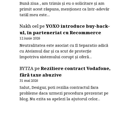
Bună ziua , am trimis și eu o solicitare și am
primit acest răspuns, menționez ca într-adevăr
tatăl meu este…
Nakh oel
pe
YOXO introduce buy-back-
ul, în parteneriat cu Recommerce
12 iunie 2026
Neutralitatea este asociat cu Il Separatio adică
cu Ateismul dar și ca scut de protecție
împotriva sistemului corupt și oferă…
BYTZA
pe
Reziliere contract Vodafone,
fără taxe abuzive
31 mai 2026
Salut, Desigur, poti rezilia contractul fara
probleme daca urmezi procedura prezentat pe
blog. Nu ezita sa apelezi la ajutorul celor…