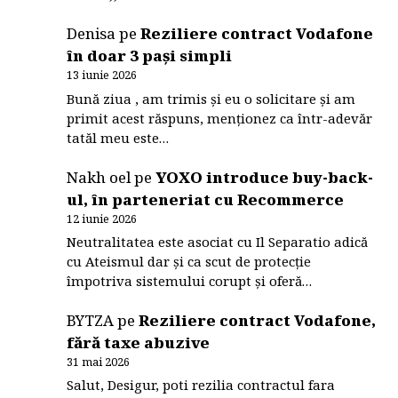
Denisa
pe
Reziliere contract Vodafone
în doar 3 pași simpli
13 iunie 2026
Bună ziua , am trimis și eu o solicitare și am
primit acest răspuns, menționez ca într-adevăr
tatăl meu este…
Nakh oel
pe
YOXO introduce buy-back-
ul, în parteneriat cu Recommerce
12 iunie 2026
Neutralitatea este asociat cu Il Separatio adică
cu Ateismul dar și ca scut de protecție
împotriva sistemului corupt și oferă…
BYTZA
pe
Reziliere contract Vodafone,
fără taxe abuzive
31 mai 2026
Salut, Desigur, poti rezilia contractul fara