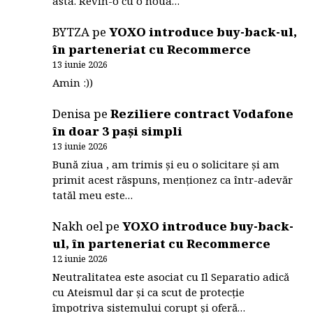
asta. Revin-o cu o noua…
BYTZA
pe
YOXO introduce buy-back-ul,
în parteneriat cu Recommerce
13 iunie 2026
Amin :))
Denisa
pe
Reziliere contract Vodafone
în doar 3 pași simpli
13 iunie 2026
Bună ziua , am trimis și eu o solicitare și am
primit acest răspuns, menționez ca într-adevăr
tatăl meu este…
Nakh oel
pe
YOXO introduce buy-back-
ul, în parteneriat cu Recommerce
12 iunie 2026
Neutralitatea este asociat cu Il Separatio adică
cu Ateismul dar și ca scut de protecție
împotriva sistemului corupt și oferă…