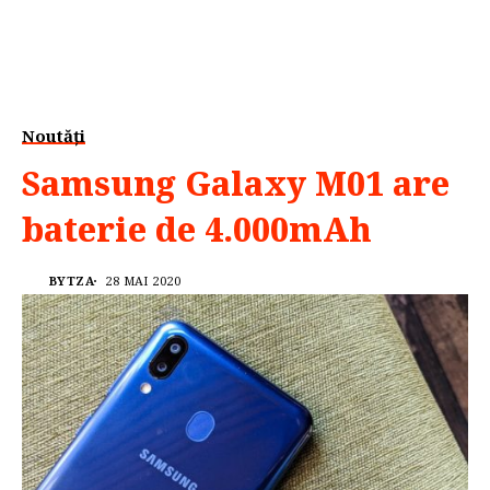
Noutăți
Samsung Galaxy M01 are
baterie de 4.000mAh
BYTZA
28 MAI 2020