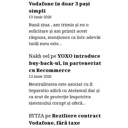
Vodafone în doar 3 pași
simpli
13 iunie 2026
Bună ziua , am trimis și eu o
solicitare și am primit acest
răspuns, menționez ca într-adevăr
tatăl meu este…
Nakh oel
pe
YOXO introduce
buy-back-ul, în parteneriat
cu Recommerce
12 iunie 2026
Neutralitatea este asociat cu Il
Separatio adică cu Ateismul dar și
ca scut de protecție împotriva
sistemului corupt și oferă…
BYTZA
pe
Reziliere contract
Vodafone, fără taxe