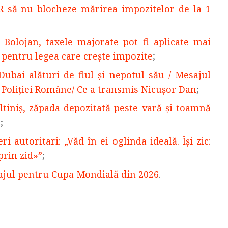
CR să nu blocheze mărirea impozitelor de la 1
 Bolojan, taxele majorate pot fi aplicate mai
pentru legea care crește impozite
;
Dubai alături de fiul şi nepotul său / Mesajul
le Poliţiei Române/ Ce a transmis Nicuşor Dan
;
ltiniş, zăpada depozitată peste vară şi toamnă
g
;
i autoritari: „Văd în ei oglinda ideală. Își zic:
 prin zid»”
;
ajul pentru Cupa Mondială din 2026
.