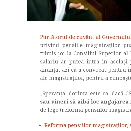
Purtătorul de cuvânt al Guvernulu
privind pensiile magistraților pu
trimis joi la Consiliul Superior a
salariu ar putea intra în acelaşi
anunțat azi că a convocat pentru 
ale magistraților, pentru a cunoașt
„Speranța, dorința este ca, dacă 
sau vineri să aibă loc angajare
de lege (reforma pensiilor magistraţ
Reforma pensiilor magistraților, 