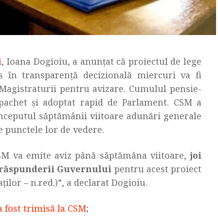
i
, Ioana Dogioiu, a anunțat că proiectul de lege
s în transparență decizională miercuri va fi
l Magistraturii pentru avizare. Cumulul pensie-
 pachet şi adoptat rapid de Parlament. CSM a
începutul săptămânii viitoare adunări generale
e punctele lor de vedere.
CSM va emite aviz până săptămâna viitoare,
joi
a răspunderii Guvernului
pentru acest proiect
ilor – n.red.)”, a declarat Dogioiu.
a fost trimisă la CSM
;