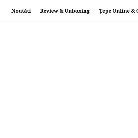
Noutăți
Review & Unboxing
Țepe Online & O