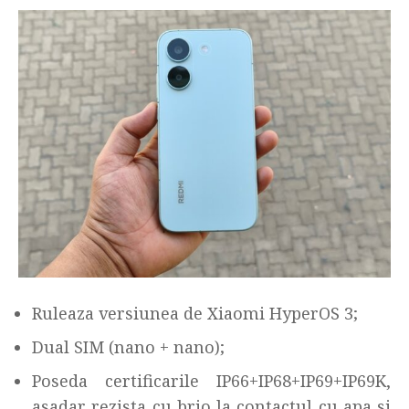
Ruleaza versiunea de Xiaomi HyperOS 3;
Dual SIM (nano + nano);
Poseda certificarile IP66+IP68+IP69+IP69K,
asadar rezista cu brio la contactul cu apa si