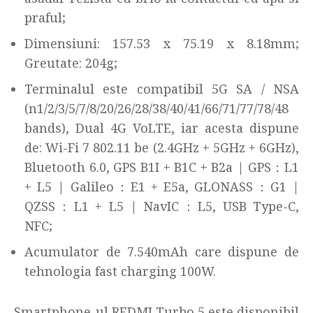
praful;
Dimensiuni: 157.53 x 75.19 x 8.18mm;
Greutate: 204g;
Terminalul este compatibil 5G SA / NSA
(n1/2/3/5/7/8/20/26/28/38/40/41/66/71/77/78/48
bands), Dual 4G VoLTE, iar acesta dispune
de: Wi-Fi 7 802.11 be (2.4GHz + 5GHz + 6GHz),
Bluetooth 6.0, GPS B1I + B1C + B2a | GPS：L1
+ L5 | Galileo：E1 + E5a, GLONASS：G1 |
QZSS：L1 + L5 | NavIC：L5, USB Type-C,
NFC;
Acumulator de 7.540mAh care dispune de
tehnologia fast charging 100W.
Smartphone-ul REDMI Turbo 5 este disponibil