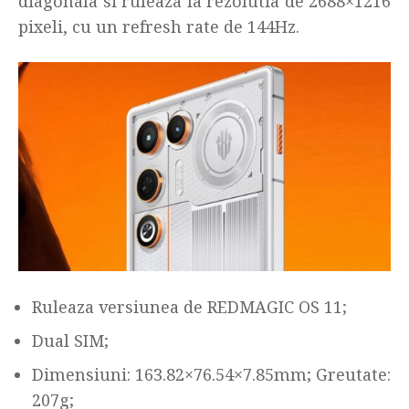
diagonala si ruleaza la rezolutia de 2688×1216
pixeli, cu un refresh rate de 144Hz.
Ruleaza versiunea de REDMAGIC OS 11;
Dual SIM;
Dimensiuni: 163.82×76.54×7.85mm; Greutate:
207g;