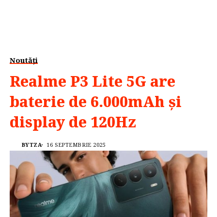
Noutăți
Realme P3 Lite 5G are
baterie de 6.000mAh și
display de 120Hz
BYTZA
16 SEPTEMBRIE 2025