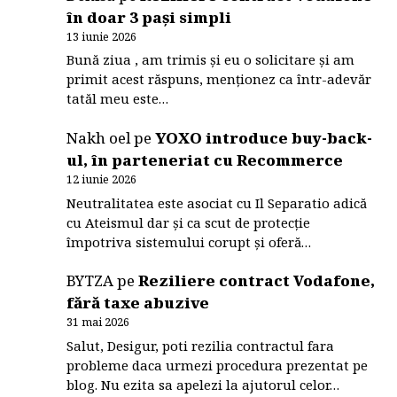
în doar 3 pași simpli
13 iunie 2026
Bună ziua , am trimis și eu o solicitare și am
primit acest răspuns, menționez ca într-adevăr
tatăl meu este…
Nakh oel
pe
YOXO introduce buy-back-
ul, în parteneriat cu Recommerce
12 iunie 2026
Neutralitatea este asociat cu Il Separatio adică
cu Ateismul dar și ca scut de protecție
împotriva sistemului corupt și oferă…
BYTZA
pe
Reziliere contract Vodafone,
fără taxe abuzive
31 mai 2026
Salut, Desigur, poti rezilia contractul fara
probleme daca urmezi procedura prezentat pe
blog. Nu ezita sa apelezi la ajutorul celor…