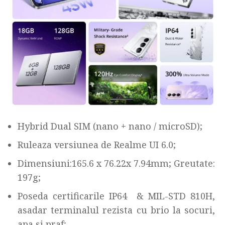
Hybrid Dual SIM (nano + nano / microSD);
Ruleaza versiunea de Realme UI 6.0;
Dimensiuni:165.6 x 76.22x 7.94mm; Greutate:
197g;
Poseda certificarile IP64 & MIL-STD 810H,
asadar terminalul rezista cu brio la socuri,
apa si praf;