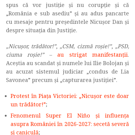
spus că vor justiţie şi nu corupţie şi că
„România e sub asediu” și au adus pancarte
cu mesaje pentru președintele Nicușor Dan și
despre situația din Justiție.
„Nicușor, trădător!”
,
„CSM, cizmă roșie!”
,
„PSD,
ciuma roșie!”
–
au strigat manifestanții
.
Aceștia au scandat și numele lui Ilie Bolojan și
au acuzat sistemul judiciar „condus de Lia
Savonea” precum și „capturarea justiției”.
Protest în Piața Victoriei: „Nicușor este doar
un trădător!”
;
Fenomenul Super El Niño și influența
asupra României în 2026-2027: secetă severă
și caniculă
;