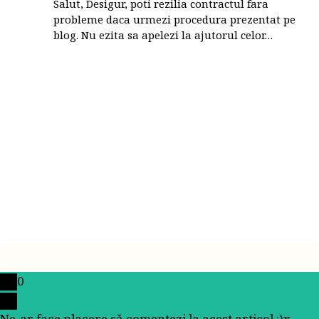
Salut, Desigur, poti rezilia contractul fara
probleme daca urmezi procedura prezentat pe
blog. Nu ezita sa apelezi la ajutorul celor…
0
Ne-ar face placere să comentezi la acest articol :)
x