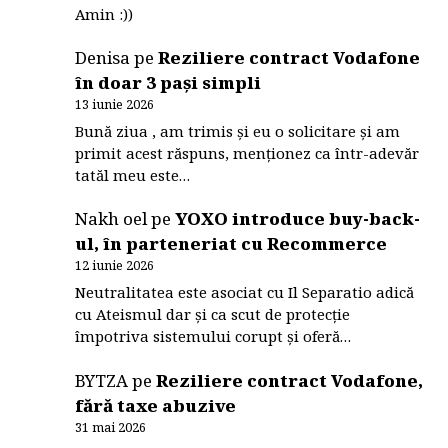
Amin :))
Denisa
pe
Reziliere contract Vodafone
în doar 3 pași simpli
13 iunie 2026
Bună ziua , am trimis și eu o solicitare și am
primit acest răspuns, menționez ca într-adevăr
tatăl meu este…
Nakh oel
pe
YOXO introduce buy-back-
ul, în parteneriat cu Recommerce
12 iunie 2026
Neutralitatea este asociat cu Il Separatio adică
cu Ateismul dar și ca scut de protecție
împotriva sistemului corupt și oferă…
BYTZA
pe
Reziliere contract Vodafone,
fără taxe abuzive
31 mai 2026