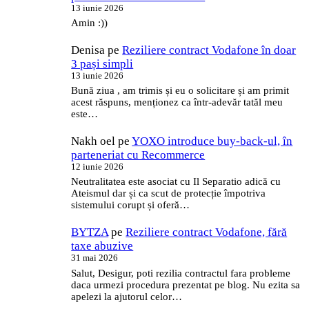
13 iunie 2026
Amin :))
Denisa
pe
Reziliere contract Vodafone în doar
3 pași simpli
13 iunie 2026
Bună ziua , am trimis și eu o solicitare și am primit
acest răspuns, menționez ca într-adevăr tatăl meu
este…
Nakh oel
pe
YOXO introduce buy-back-ul, în
parteneriat cu Recommerce
12 iunie 2026
Neutralitatea este asociat cu Il Separatio adică cu
Ateismul dar și ca scut de protecție împotriva
sistemului corupt și oferă…
BYTZA
pe
Reziliere contract Vodafone, fără
taxe abuzive
31 mai 2026
Salut, Desigur, poti rezilia contractul fara probleme
daca urmezi procedura prezentat pe blog. Nu ezita sa
apelezi la ajutorul celor…