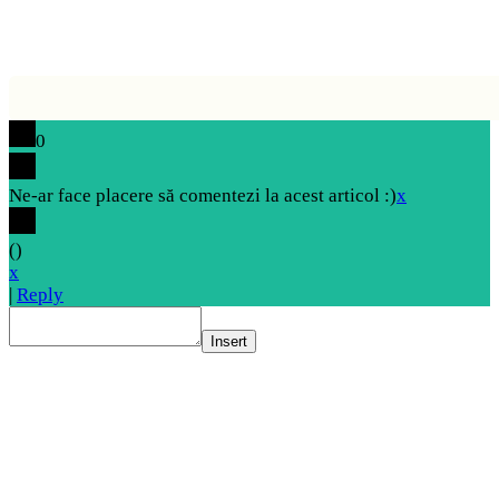
0
Ne-ar face placere să comentezi la acest articol :)
x
(
)
x
|
Reply
Insert