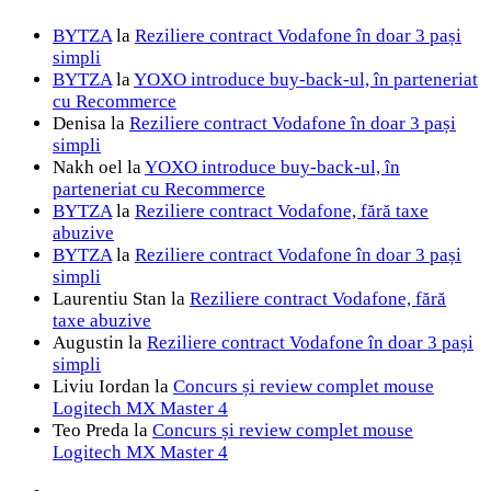
BYTZA
la
Reziliere contract Vodafone în doar 3 pași
simpli
BYTZA
la
YOXO introduce buy-back-ul, în parteneriat
cu Recommerce
Denisa
la
Reziliere contract Vodafone în doar 3 pași
simpli
Nakh oel
la
YOXO introduce buy-back-ul, în
parteneriat cu Recommerce
BYTZA
la
Reziliere contract Vodafone, fără taxe
abuzive
BYTZA
la
Reziliere contract Vodafone în doar 3 pași
simpli
Laurentiu Stan
la
Reziliere contract Vodafone, fără
taxe abuzive
Augustin
la
Reziliere contract Vodafone în doar 3 pași
simpli
Liviu Iordan
la
Concurs și review complet mouse
Logitech MX Master 4
Teo Preda
la
Concurs și review complet mouse
Logitech MX Master 4