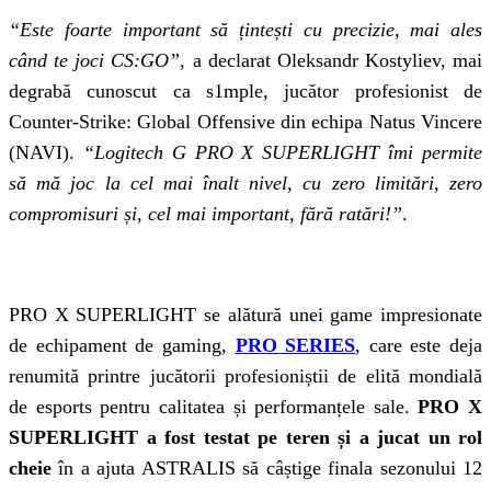
“Este foarte important să țintești cu precizie, mai ales
când te joci CS:GO”,
a declarat Oleksandr Kostyliev, mai
degrabă cunoscut ca s1mple, jucător profesionist de
Counter-Strike: Global Offensive din echipa Natus Vincere
(NAVI).
“Logitech G PRO X SUPERLIGHT îmi permite
să mă joc la cel mai înalt nivel, cu zero limitări, zero
compromisuri și, cel mai important, fără ratări!”
.
PRO X SUPERLIGHT se alătură unei game impresionate
de echipament de gaming,
PRO SERIES
, care este deja
renumită printre jucătorii profesioniștii de elită mondială
de esports pentru calitatea și performanțele sale.
PRO X
SUPERLIGHT a fost testat pe teren și a jucat un rol
cheie
în a ajuta ASTRALIS să câștige finala sezonului 12