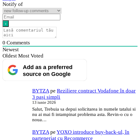
Notify of
0
Comments
Newest
Oldest
Most Voted
Add as a preferred
source on Google
BYTZA
pe
Reziliere contract Vodafone în doar
3 pași simpli
13 iunie 2026
Salut, Trebuia sa depui solicitarea in numele tatalui si
nu ai mai fi intampinat problema asta. Revin-o cu o
noua…
BYTZA
pe
YOXO introduce buy-back-ul, în
parteneriat cu Recommerce