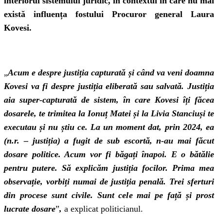
interiorul sistemului juridic, în contextul în care nu mai
există influența fostului Procuror general Laura
Kovesi.
„
Acum e despre justiția capturată și când va veni doamna
Kovesi
va fi despre justiția eliberată sau salvată.
Justiția
aia super-capturată de sistem, în care Kovesi îți făcea
dosarele,
te trimitea la Ionuț Matei și la Livia Stanciu
și te
executau și nu știu ce. L
a un moment dat, prin 2024, ea
(n.r. – justiția) a fugit de sub escortă, n-au mai făcut
dosare politice. Acum vor fi băgați înapoi. E o bătălie
pentru putere. Să explicăm justiția focilor. Prima mea
observație, vorbiți numai de justiția penală. Trei sferturi
din procese sunt civile. Sunt cele mai pe față și prost
lucrate dosare
”
,
a explicat politicianul.