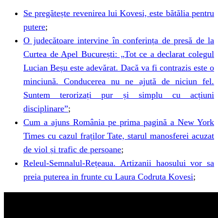
Se pregătește revenirea lui Kovesi, este bătălia pentru
putere
;
O judecătoare intervine în conferința de presă de la
Curtea de Apel București: „Tot ce a declarat colegul
Lucian Beșu este adevărat. Dacă va fi contrazis este o
minciună. Conducerea nu ne ajută de niciun fel.
Suntem terorizați pur și simplu cu acțiuni
disciplinare”
;
Cum a ajuns România pe prima pagină a New York
Times cu cazul fraților Tate, starul manosferei acuzat
de viol și trafic de persoane
;
Releul-Semnalul-Rețeaua. Artizanii haosului vor sa
preia puterea in frunte cu Laura Codruta Kovesi
;