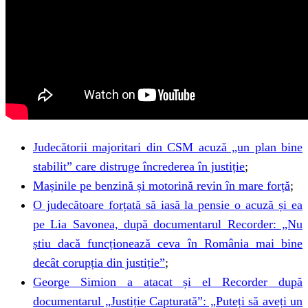
Judecătorii majoritari din CSM acuză „un plan bine
stabilit” care distruge încrederea în justiție
;
Mașinile pe benzină și motorină revin în mare forță
;
O judecătoare forțată să iasă la pensie o acuză și ea
pe Lia Savonea, după documentarul Recorder: „Nu
știu dacă funcționează ceva în România mai bine
decât corupția din justiție”
;
George Simion a atacat și el Recorder după
documentarul „Justiție Capturată”: „Puteți să aveți un