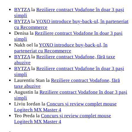
BYTZA
la
Reziliere contract Vodafone în doar 3 pași
simpli
BYTZA
la
YOXO introduce buy-back-ul, în parteneriat
cu Recommerce
Denisa
la
Reziliere contract Vodafone în doar 3 pași
simpli
Nakh oel
la
YOXO introduce buy-back-ul, în
parteneriat cu Recommerce
BYTZA
la
Reziliere contract Vodafone, fără taxe
abuzive
BYTZA
la
Reziliere contract Vodafone în doar 3 pași
simpli
Laurentiu Stan
la
Reziliere contract Vodafone, fără
taxe abuzive
Augustin
la
Reziliere contract Vodafone în doar 3 pași
simpli
Liviu Iordan
la
Concurs și review complet mouse
Logitech MX Master 4
Teo Preda
la
Concurs și review complet mouse
Logitech MX Master 4