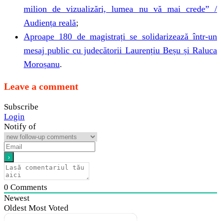
milion de vizualizări, lumea nu vă mai crede” /
Audiența reală
;
Aproape 180 de magistrați se solidarizează într-un
mesaj public cu judecătorii Laurențiu Beșu și Raluca
Moroșanu
.
Leave a comment
Subscribe
Login
Notify of
0
Comments
Newest
Oldest
Most Voted