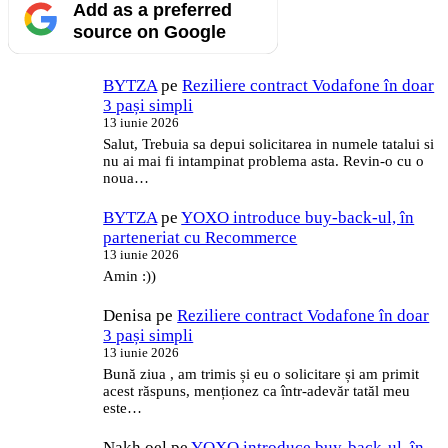
Add as a preferred
source on Google
BYTZA
pe
Reziliere contract Vodafone în doar
3 pași simpli
13 iunie 2026
Salut, Trebuia sa depui solicitarea in numele tatalui si
nu ai mai fi intampinat problema asta. Revin-o cu o
noua…
BYTZA
pe
YOXO introduce buy-back-ul, în
parteneriat cu Recommerce
13 iunie 2026
Amin :))
Denisa
pe
Reziliere contract Vodafone în doar
3 pași simpli
13 iunie 2026
Bună ziua , am trimis și eu o solicitare și am primit
acest răspuns, menționez ca într-adevăr tatăl meu
este…
Nakh oel
pe
YOXO introduce buy-back-ul, în