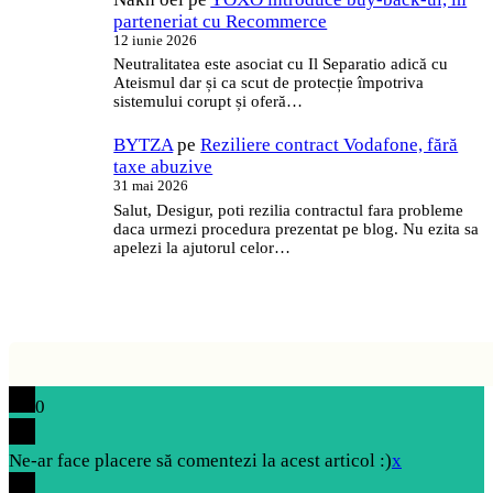
parteneriat cu Recommerce
12 iunie 2026
Neutralitatea este asociat cu Il Separatio adică cu
Ateismul dar și ca scut de protecție împotriva
sistemului corupt și oferă…
BYTZA
pe
Reziliere contract Vodafone, fără
taxe abuzive
31 mai 2026
Salut, Desigur, poti rezilia contractul fara probleme
daca urmezi procedura prezentat pe blog. Nu ezita sa
apelezi la ajutorul celor…
0
Ne-ar face placere să comentezi la acest articol :)
x