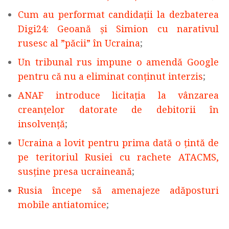
Cum au performat candidații la dezbaterea
Digi24: Geoană și Simion cu narativul
rusesc al ”păcii” în Ucraina
;
Un tribunal rus impune o amendă Google
pentru că nu a eliminat conținut interzis
;
ANAF introduce licitația la vânzarea
creanțelor datorate de debitorii în
insolvență
;
Ucraina a lovit pentru prima dată o ţintă de
pe teritoriul Rusiei cu rachete ATACMS,
susţine presa ucraineană
;
Rusia începe să amenajeze adăposturi
mobile antiatomice
;