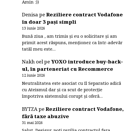
Amin :))
Denisa
pe
Reziliere contract Vodafone
în doar 3 pași simpli
13 iunie 2026
Bună ziua , am trimis și eu o solicitare și am
primit acest răspuns, menționez ca într-adevăr
tatăl meu este…
Nakh oel
pe
YOXO introduce buy-back-
ul, în parteneriat cu Recommerce
12 iunie 2026
Neutralitatea este asociat cu Il Separatio adică
cu Ateismul dar și ca scut de protecție
împotriva sistemului corupt și oferă…
BYTZA
pe
Reziliere contract Vodafone,
fără taxe abuzive
31 mai 2026
Salut, Desigur, poti rezilia contractul fara