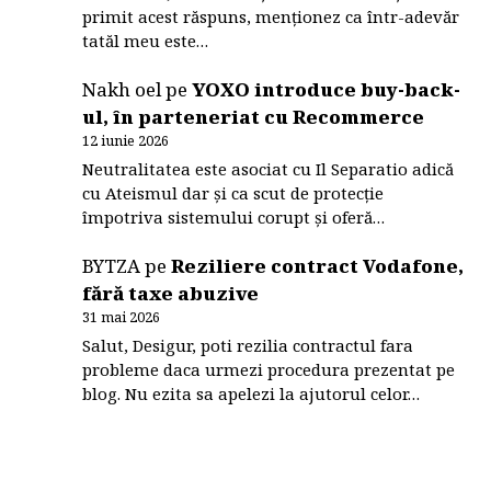
primit acest răspuns, menționez ca într-adevăr
tatăl meu este…
Nakh oel
pe
YOXO introduce buy-back-
ul, în parteneriat cu Recommerce
12 iunie 2026
Neutralitatea este asociat cu Il Separatio adică
cu Ateismul dar și ca scut de protecție
împotriva sistemului corupt și oferă…
BYTZA
pe
Reziliere contract Vodafone,
fără taxe abuzive
31 mai 2026
Salut, Desigur, poti rezilia contractul fara
probleme daca urmezi procedura prezentat pe
blog. Nu ezita sa apelezi la ajutorul celor…