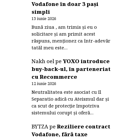
Vodafone în doar 3 pași
simpli
13 iunie 2026
Bună ziua , am trimis și eu o
solicitare și am primit acest
răspuns, menționez ca într-adevăr
tatăl meu este…
Nakh oel
pe
YOXO introduce
buy-back-ul, în parteneriat
cu Recommerce
12 iunie 2026
Neutralitatea este asociat cu Il
Separatio adică cu Ateismul dar și
ca scut de protecție împotriva
sistemului corupt și oferă…
BYTZA
pe
Reziliere contract
Vodafone, fără taxe