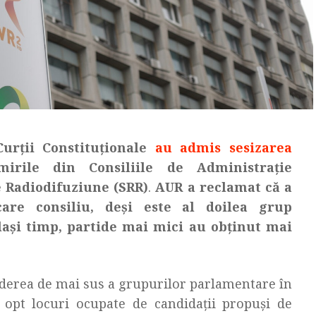
Curții Constituționale
au admis sesizarea
rile din Consiliile de Administrație
e Radiodifuziune
(SRR)
.
AUR a reclamat că a
are consiliu, deși este al doilea grup
ași timp, partide mai mici au obținut mai
nderea de mai sus a grupurilor parlamentare în
 opt locuri ocupate de candidații propuși de