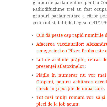
grupurile parlamentare pentru Cons
Radiodifuziune trei au fost ocupa
grupuri parlamentare a căror pond
criteriul stabilit de Legea nr.41/199
CCR dă peste cap rapid numirile d
Afacerea vaccinurilor: Alexandr
renegocieri cu Pfizer. Proba este
Lot de arahide prăjite, retras 
prezenţei aflatoxinelor
;
Plățile în numerar nu vor mai 
Otopeni, pentru achitarea excede
check-in și porțile de îmbarcare
;
Tot mai mulți români vor să-și 
pleci de la job acum
;