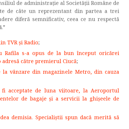
iliul de administrație al Societății Române de
te de câte un reprezentant din partea a trei
ere diferă semnificativ, ceea ce nu respectă
4.”
in TVR și Radio
;
u Rafila s-a opus de la bun început oricărei
 o adresă către premierul Ciucă
;
de la vânzare din magazinele Metro, din cauza
fi acceptate de luna viitoare, la Aeroportul
ntelor de bagaje și a servicii la ghișeele de
dea demisia. Specialiștii spun dacă merită să