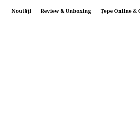
Noutăți
Review & Unboxing
Țepe Online & O