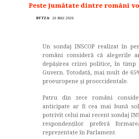
Peste jumătate dintre români v
BYTZA
26 MAI 2026
Un sondaj INSCOP realizat în pe
români consideră că alegerile a
depășirea crizei politice, în tim
Guvern. Totodată, mai mult de 65%
proeuropene și prooccidentale.
Patru din zece români consider
anticipate ar fi cea mai bună sol
potrivit celui mai recent sondaj IN
respondenților preferă forma
reprezentate în Parlament.