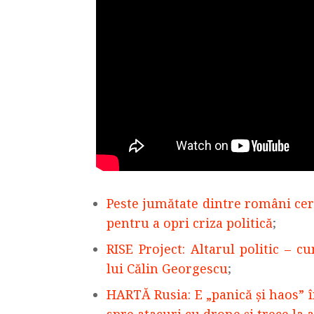
Peste jumătate dintre români cer
pentru a opri criza politică
;
RISE Project: Altarul politic – 
lui Călin Georgescu
;
HARTĂ Rusia: E „panică și haos” 