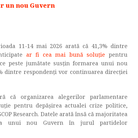
or un nou Guvern
rioada 11-14 mai 2026 arată că 41,3% dintre
nticipate
ar fi cea mai bună soluție
pentru
p ce peste jumătate susțin formarea unui nou
 dintre respondenți vor continuarea direcției
ă că organizarea alegerilor parlamentare
uție pentru depășirea actualei crize politice,
SCOP Research. Datele arată însă că majoritatea
rea unui nou Guvern în jurul partidelor