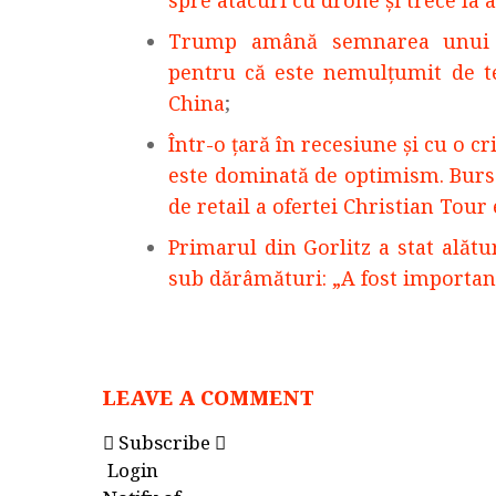
spre atacuri cu drone și trece la
Trump amână semnarea unui dec
pentru că este nemulţumit de tex
China
;
Într-o țară în recesiune și cu o c
este dominată de optimism. Burs
de retail a ofertei Christian Tour
Primarul din Gorlitz a stat alătu
sub dărâmături: „A fost importa
LEAVE A COMMENT
Subscribe
Login