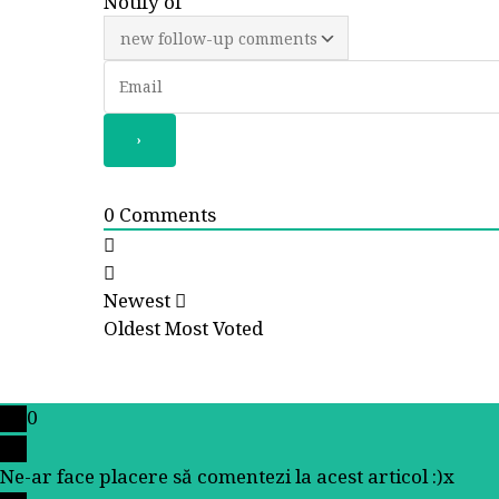
Notify of
0
Comments
Newest
Oldest
Most Voted
0
Ne-ar face placere să comentezi la acest articol :)
x