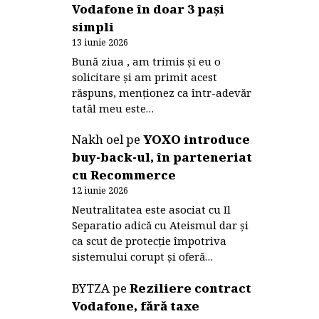
Vodafone în doar 3 pași
simpli
13 iunie 2026
Bună ziua , am trimis și eu o
solicitare și am primit acest
răspuns, menționez ca într-adevăr
tatăl meu este…
Nakh oel
pe
YOXO introduce
buy-back-ul, în parteneriat
cu Recommerce
12 iunie 2026
Neutralitatea este asociat cu Il
Separatio adică cu Ateismul dar și
ca scut de protecție împotriva
sistemului corupt și oferă…
BYTZA
pe
Reziliere contract
Vodafone, fără taxe