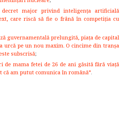
 amenințări nucleare
;
ret major privind inteligenţa artificială
t, care riscă să fie o frână în competiţia cu
riză guvernamentală prelungită, piața de capital
a urcă pe un nou maxim. O cincime din tranșa
 este subscrisă
;
ri de mama fetei de 26 de ani găsită fără viață
nt că am putut comunica în română”
.