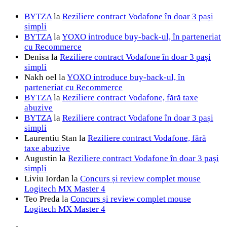
BYTZA
la
Reziliere contract Vodafone în doar 3 pași
simpli
BYTZA
la
YOXO introduce buy-back-ul, în parteneriat
cu Recommerce
Denisa
la
Reziliere contract Vodafone în doar 3 pași
simpli
Nakh oel
la
YOXO introduce buy-back-ul, în
parteneriat cu Recommerce
BYTZA
la
Reziliere contract Vodafone, fără taxe
abuzive
BYTZA
la
Reziliere contract Vodafone în doar 3 pași
simpli
Laurentiu Stan
la
Reziliere contract Vodafone, fără
taxe abuzive
Augustin
la
Reziliere contract Vodafone în doar 3 pași
simpli
Liviu Iordan
la
Concurs și review complet mouse
Logitech MX Master 4
Teo Preda
la
Concurs și review complet mouse
Logitech MX Master 4