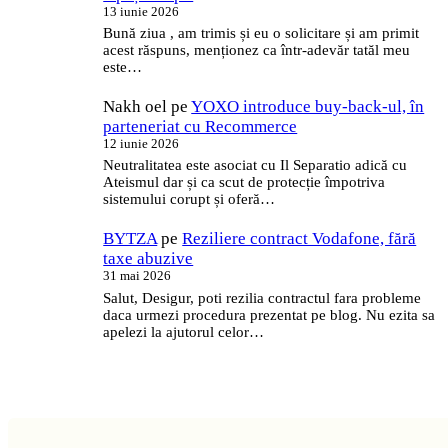
13 iunie 2026
Bună ziua , am trimis și eu o solicitare și am primit
acest răspuns, menționez ca într-adevăr tatăl meu
este…
Nakh oel
pe
YOXO introduce buy-back-ul, în
parteneriat cu Recommerce
12 iunie 2026
Neutralitatea este asociat cu Il Separatio adică cu
Ateismul dar și ca scut de protecție împotriva
sistemului corupt și oferă…
BYTZA
pe
Reziliere contract Vodafone, fără
taxe abuzive
31 mai 2026
Salut, Desigur, poti rezilia contractul fara probleme
daca urmezi procedura prezentat pe blog. Nu ezita sa
apelezi la ajutorul celor…