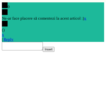
0
Ne-ar face placere să comentezi la acest articol :)
x
(
)
x
|
Reply
Insert