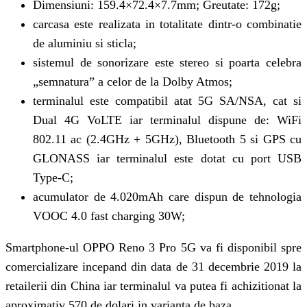
Dimensiuni: 159.4×72.4×7.7mm; Greutate: 172g;
carcasa este realizata in totalitate dintr-o combinatie
de aluminiu si sticla;
sistemul de sonorizare este stereo si poarta celebra
„semnatura” a celor de la Dolby Atmos;
terminalul este compatibil atat 5G SA/NSA, cat si
Dual 4G VoLTE iar terminalul dispune de: WiFi
802.11 ac (2.4GHz + 5GHz), Bluetooth 5 si GPS cu
GLONASS iar terminalul este dotat cu port USB
Type-C;
acumulator de 4.020mAh care dispun de tehnologia
VOOC 4.0 fast charging 30W;
Smartphone-ul OPPO Reno 3 Pro 5G va fi disponibil spre
comercializare incepand din data de 31 decembrie 2019 la
retailerii din China iar terminalul va putea fi achizitionat la
aproximativ 570 de dolari in varianta de baza.