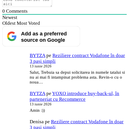
0
Comments
Newest
Oldest
Most Voted
Add as a preferred
source on Google
BYTZA
pe
Reziliere contract Vodafone în doar
3 pași simpli
13 iunie 2026
Salut, Trebuia sa depui solicitarea in numele tatalui si
nu ai mai fi intampinat problema asta. Revin-o cu o
noua…
BYTZA
pe
YOXO introduce buy-back-ul, în
parteneriat cu Recommerce
13 iunie 2026
Amin :))
Denisa
pe
Reziliere contract Vodafone în doar
3 pași simpli