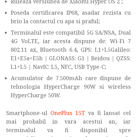
Ruleaza versiunea de Xiaomi Hyper OS 2 ;
Poseda certificarea IP68, asadar rezista cu
brio la contactul cu apa si praful;
Terminalul este compatibil 5G SA/NSA, Dual
4G VoLTE, iar acesta dispune de: Wi-Fi 7
802.11 ax, Bluetooth 6.4, GPS: L1+L5Galileo:
E1+E5a+E5b | GLONASS: G1 | Beidou | QZSS:
L1+L5 | NavIC: L5, NFC, USB Type-C;
Acumulator de 7.500mAh care dispune de
tehnologia HyperCharge 90W si wireless
HyperCharge 50W.
Smartphone-ul
OnePlus 15T
va fi lansat cel
mai probabil in vara acestui an, iar
terminalul va fi disponibil spre