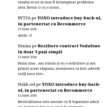
tatalui si nu ai mai fi intampinat problema
asta. Revin-o cu o noua…
BYTZA
pe
YOXO introduce buy-back-ul,
în parteneriat cu Recommerce
13 iunie 2026
Amin :))
Denisa
pe
Reziliere contract Vodafone
în doar 3 pași simpli
13 iunie 2026
Bună ziua , am trimis și eu o solicitare și am
primit acest răspuns, menționez ca într-adevăr
tatăl meu este…
Nakh oel
pe
YOXO introduce buy-back-
ul, în parteneriat cu Recommerce
12 iunie 2026
Neutralitatea este asociat cu Il Separatio adică
cu Ateismul dar și ca scut de protecție