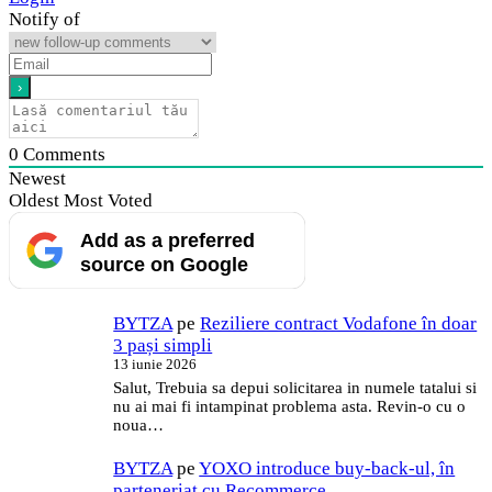
Notify of
0
Comments
Newest
Oldest
Most Voted
Add as a preferred
source on Google
BYTZA
pe
Reziliere contract Vodafone în doar
3 pași simpli
13 iunie 2026
Salut, Trebuia sa depui solicitarea in numele tatalui si
nu ai mai fi intampinat problema asta. Revin-o cu o
noua…
BYTZA
pe
YOXO introduce buy-back-ul, în
parteneriat cu Recommerce