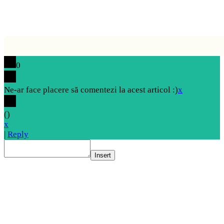
0
Ne-ar face placere să comentezi la acest articol :)
x
(
)
x
|
Reply
Insert