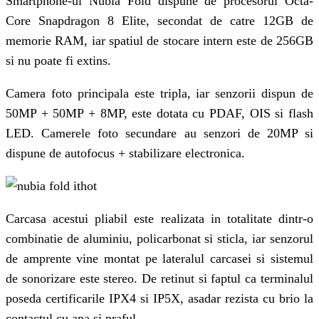
Smartphone-ul Nubia Fold dispune de procesorul Octa-
Core Snapdragon 8 Elite, secondat de catre 12GB de
memorie RAM, iar spatiul de stocare intern este de 256GB
si nu poate fi extins.
Camera foto principala este tripla, iar senzorii dispun de
50MP + 50MP + 8MP, este dotata cu PDAF, OIS si flash
LED. Camerele foto secundare au senzori de 20MP si
dispune de autofocus + stabilizare electronica.
Carcasa acestui pliabil este realizata in totalitate dintr-o
combinatie de aluminiu, policarbonat si sticla, iar senzorul
de amprente vine montat pe lateralul carcasei si sistemul
de sonorizare este stereo. De retinut si faptul ca terminalul
poseda certificarile IPX4 si IP5X, asadar rezista cu brio la
contactul cu apa si praful.