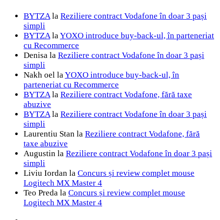
BYTZA
la
Reziliere contract Vodafone în doar 3 pași
simpli
BYTZA
la
YOXO introduce buy-back-ul, în parteneriat
cu Recommerce
Denisa
la
Reziliere contract Vodafone în doar 3 pași
simpli
Nakh oel
la
YOXO introduce buy-back-ul, în
parteneriat cu Recommerce
BYTZA
la
Reziliere contract Vodafone, fără taxe
abuzive
BYTZA
la
Reziliere contract Vodafone în doar 3 pași
simpli
Laurentiu Stan
la
Reziliere contract Vodafone, fără
taxe abuzive
Augustin
la
Reziliere contract Vodafone în doar 3 pași
simpli
Liviu Iordan
la
Concurs și review complet mouse
Logitech MX Master 4
Teo Preda
la
Concurs și review complet mouse
Logitech MX Master 4