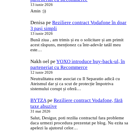
13 iunie 2026
Amin :))
Denisa
pe
Reziliere contract Vodafone în doar
3 pași simpli
13 iunie 2026
Bună ziua , am trimis și eu o solicitare și am primit
acest răspuns, menționez ca într-adevăr tatăl meu
este…
Nakh oel
pe
YOXO introduce buy-back-ul, în
parteneriat cu Recommerce
12 iunie 2026
Neutralitatea este asociat cu Il Separatio adică cu
Ateismul dar și ca scut de protecție împotriva
sistemului corupt și oferă…
BYTZA
pe
Reziliere contract Vodafone, fără
taxe abuzive
31 mai 2026
Salut, Desigur, poti rezilia contractul fara probleme
daca urmezi procedura prezentat pe blog. Nu ezita sa
apelezi la ajutorul celor…