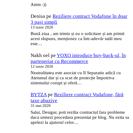
Amin :))
Denisa
pe
Reziliere contract Vodafone în doar
3 pași simpli
13 iunie 2026
Bună ziua , am trimis și eu o solicitare și am primit
acest răspuns, menționez ca într-adevăr tatăl meu
este…
Nakh oel
pe
YOXO introduce buy-back-ul, în
parteneriat cu Recommerce
12 iunie 2026
Neutralitatea este asociat cu Il Separatio adică cu
Ateismul dar și ca scut de protecție împotriva
sistemului corupt și oferă…
BYTZA
pe
Reziliere contract Vodafone, fără
taxe abuzive
31 mai 2026
Salut, Desigur, poti rezilia contractul fara probleme
daca urmezi procedura prezentat pe blog. Nu ezita sa
apelezi la ajutorul celor…