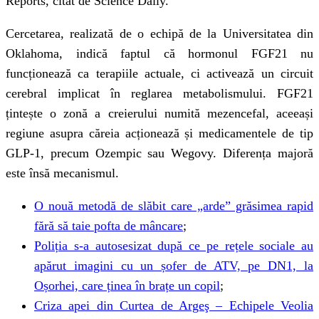
Reports, citat de Science Daily.
Cercetarea, realizată de o echipă de la Universitatea din
Oklahoma, indică faptul că hormonul FGF21 nu
funcționează ca terapiile actuale, ci activează un circuit
cerebral implicat în reglarea metabolismului. FGF21
țintește o zonă a creierului numită mezencefal, aceeași
regiune asupra căreia acționează și medicamentele de tip
GLP-1, precum Ozempic sau Wegovy. Diferența majoră
este însă mecanismul.
O nouă metodă de slăbit care „arde” grăsimea rapid
fără să taie pofta de mâncare
;
Poliția s-a autosesizat după ce pe rețele sociale au
apărut imagini cu un șofer de ATV, pe DN1, la
Oșorhei, care ținea în brațe un copil
;
Criza apei din Curtea de Argeş – Echipele Veolia