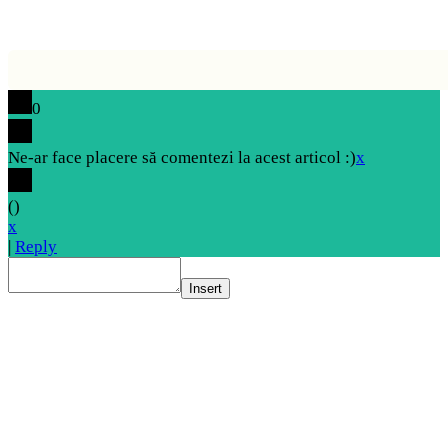
0
Ne-ar face placere să comentezi la acest articol :)
x
(
)
x
|
Reply
Insert