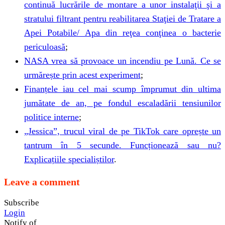
continuă lucrările de montare a unor instalaţii şi a
stratului filtrant pentru reabilitarea Staţiei de Tratare a
Apei Potabile/ Apa din reţea conţinea o bacterie
periculoasă
;
NASA vrea să provoace un incendiu pe Lună. Ce se
urmărește prin acest experiment
;
Finanțele iau cel mai scump împrumut din ultima
jumătate de an, pe fondul escaladării tensiunilor
politice interne
;
„Jessica”, trucul viral de pe TikTok care oprește un
tantrum în 5 secunde. Funcționează sau nu?
Explicațiile specialiștilor
.
Leave a comment
Subscribe
Login
Notify of