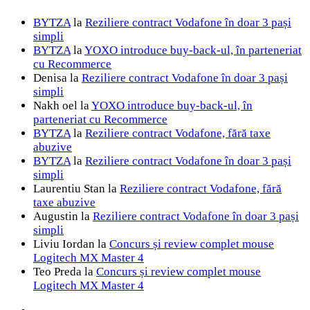
BYTZA
la
Reziliere contract Vodafone în doar 3 pași
simpli
BYTZA
la
YOXO introduce buy-back-ul, în parteneriat
cu Recommerce
Denisa
la
Reziliere contract Vodafone în doar 3 pași
simpli
Nakh oel
la
YOXO introduce buy-back-ul, în
parteneriat cu Recommerce
BYTZA
la
Reziliere contract Vodafone, fără taxe
abuzive
BYTZA
la
Reziliere contract Vodafone în doar 3 pași
simpli
Laurentiu Stan
la
Reziliere contract Vodafone, fără
taxe abuzive
Augustin
la
Reziliere contract Vodafone în doar 3 pași
simpli
Liviu Iordan
la
Concurs și review complet mouse
Logitech MX Master 4
Teo Preda
la
Concurs și review complet mouse
Logitech MX Master 4