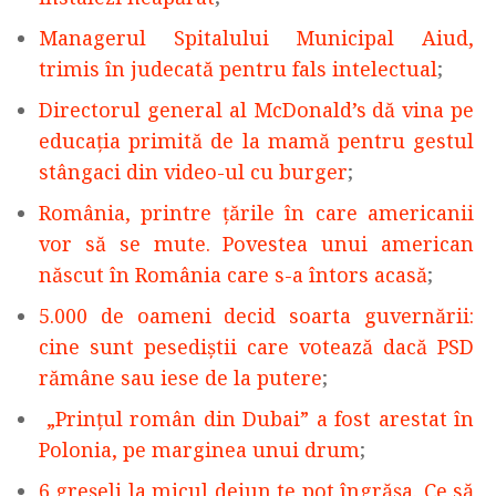
Managerul Spitalului Municipal Aiud,
trimis în judecată pentru fals intelectual
;
Directorul general al McDonald’s dă vina pe
educația primită de la mamă pentru gestul
stângaci din video-ul cu burger
;
România, printre țările în care americanii
vor să se mute. Povestea unui american
născut în România care s-a întors acasă
;
5.000 de oameni decid soarta guvernării:
cine sunt pesediștii care votează dacă PSD
rămâne sau iese de la putere
;
„Prințul român din Dubai” a fost arestat în
Polonia, pe marginea unui drum
;
6 greșeli la micul dejun te pot îngrășa. Ce să