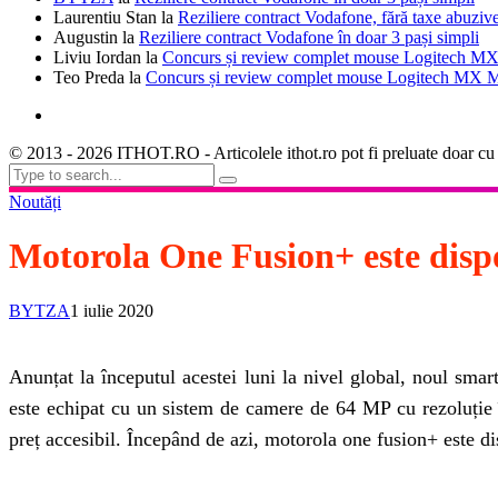
Laurentiu Stan
la
Reziliere contract Vodafone, fără taxe abuziv
Augustin
la
Reziliere contract Vodafone în doar 3 pași simpli
Liviu Iordan
la
Concurs și review complet mouse Logitech MX
Teo Preda
la
Concurs și review complet mouse Logitech MX M
© 2013 - 2026 ITHOT.RO - Articolele ithot.ro pot fi preluate doar cu
Noutăți
Motorola One Fusion+ este disp
BYTZA
1 iulie 2020
Anunțat la începutul acestei luni la nivel global, noul sm
este echipat cu un sistem de camere de 64 MP cu rezoluție î
preț accesibil. Începând de azi, motorola one fusion+ este d