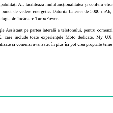
ități AI, facilitează multifuncționalitatea și conferă efici
n punct de vedere energetic. Datorită bateriei de 5000 mA
hnologia de încărcare TurboPower.
Assistant pe partea laterală a telefonului, pentru comenzi v
care include toate experiențele Moto dedicate. My UX le
alizate și comenzi avansate, în plus își pot crea propriile teme