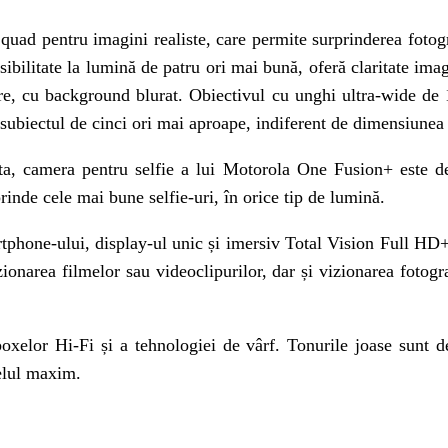
ad pentru imagini realiste, care permite surprinderea fotogr
ibilitate la lumină de patru ori mai bună, oferă claritate imagi
re, cu background blurat. Obiectivul cu unghi ultra-wide de 1
ubiectul de cinci ori mai aproape, indiferent de dimensiunea 
alta, camera pentru selfie a lui Motorola One Fusion+ este 
inde cele mai bune selfie-uri, în orice tip de lumină.
artphone-ului, display-ul unic și imersiv Total Vision Full H
onarea filmelor sau videoclipurilor, dar și vizionarea fotograf
oxelor Hi-Fi și a tehnologiei de vârf. Tonurile joase sunt d
velul maxim.