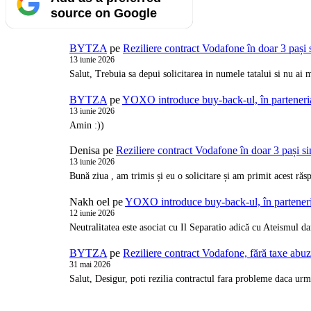
source on Google
BYTZA
pe
Reziliere contract Vodafone în doar 3 pași 
13 iunie 2026
Salut, Trebuia sa depui solicitarea in numele tatalui si nu a
BYTZA
pe
YOXO introduce buy-back-ul, în partener
13 iunie 2026
Amin :))
Denisa
pe
Reziliere contract Vodafone în doar 3 pași s
13 iunie 2026
Bună ziua , am trimis și eu o solicitare și am primit acest ră
Nakh oel
pe
YOXO introduce buy-back-ul, în partene
12 iunie 2026
Neutralitatea este asociat cu Il Separatio adică cu Ateismul d
BYTZA
pe
Reziliere contract Vodafone, fără taxe abu
31 mai 2026
Salut, Desigur, poti rezilia contractul fara probleme daca urm