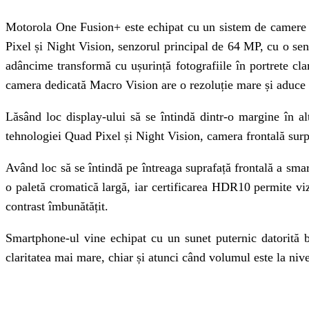
Motorola One Fusion+ este echipat cu un sistem de camere qu
Pixel și Night Vision, senzorul principal de 64 MP, cu o sens
adâncime transformă cu ușurință fotografiile în portrete cla
camera dedicată Macro Vision are o rezoluție mare și aduce s
Lăsând loc display-ului să se întindă dintr-o margine în 
tehnologiei Quad Pixel și Night Vision, camera frontală surpr
Având loc să se întindă pe întreaga suprafață frontală a sm
o paletă cromatică largă, iar certificarea HDR10 permite vizi
contrast îmbunătățit.
Smartphone-ul vine echipat cu un sunet puternic datorită b
claritatea mai mare, chiar și atunci când volumul este la ni