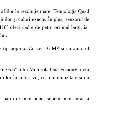
afiilor la rezoluție mare. Tehnologia Quad
nilor și culori exacte. În plus, senzorul de
18º oferă cadre de patru ori mai largi, iar
lui.
de tip pop-up. Cu cei 16 MP și cu ajutorul
D+ de 6.5” a lui Motorola One Fusion+ oferă
iilor în culori vii, cu o luminozitate și un
e patru ori mai bune, sunetul mai curat și