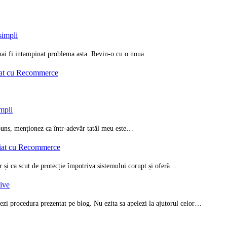
simpli
i mai fi intampinat problema asta. Revin-o cu o noua…
iat cu Recommerce
impli
spuns, menționez ca într-adevăr tatăl meu este…
riat cu Recommerce
ar și ca scut de protecție împotriva sistemului corupt și oferă…
zive
ezi procedura prezentat pe blog. Nu ezita sa apelezi la ajutorul celor…