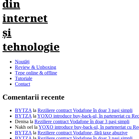
Noutăți
Review & Unboxing
Țepe online & offline
Tutoriale
Contact
Comentarii recente
BYTZA
la
Reziliere contract Vodafone în doar 3 pași simpli
BYTZA
la
YOXO introduce buy-back-ul, în parteneriat cu R
Denisa
la
Reziliere contract Vodafone în doar 3 pași simpli
Nakh oel
la
YOXO introduce buy-back-ul, în parteneriat cu 
BYTZA
la
Reziliere contract Vodafone, fără taxe abuzive
BYTZA
la
Reziliere contract Vodafone în doar 3 pași simpli