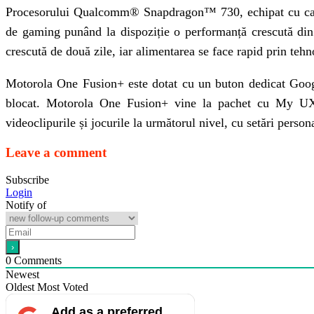
Procesorului Qualcomm® Snapdragon™ 730, echipat cu capabil
de gaming punând la dispoziție o performanță crescută di
crescută de două zile, iar alimentarea se face rapid prin te
Motorola One Fusion+ este dotat cu un buton dedicat Google 
blocat. Motorola One Fusion+ vine la pachet cu My UX, 
videoclipurile și jocurile la următorul nivel, cu setări person
Leave a comment
Subscribe
Login
Notify of
0
Comments
Newest
Oldest
Most Voted
Add as a preferred