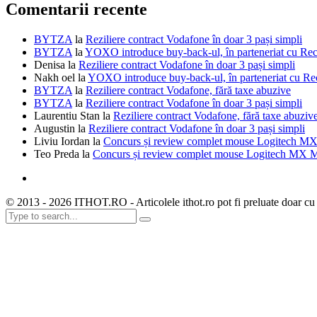
Comentarii recente
BYTZA
la
Reziliere contract Vodafone în doar 3 pași simpli
BYTZA
la
YOXO introduce buy-back-ul, în parteneriat cu R
Denisa
la
Reziliere contract Vodafone în doar 3 pași simpli
Nakh oel
la
YOXO introduce buy-back-ul, în parteneriat cu 
BYTZA
la
Reziliere contract Vodafone, fără taxe abuzive
BYTZA
la
Reziliere contract Vodafone în doar 3 pași simpli
Laurentiu Stan
la
Reziliere contract Vodafone, fără taxe abuziv
Augustin
la
Reziliere contract Vodafone în doar 3 pași simpli
Liviu Iordan
la
Concurs și review complet mouse Logitech MX
Teo Preda
la
Concurs și review complet mouse Logitech MX M
© 2013 - 2026 ITHOT.RO - Articolele ithot.ro pot fi preluate doar cu