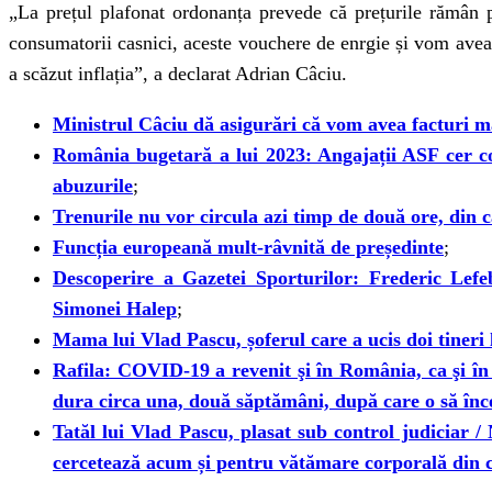
„La prețul plafonat ordonanța prevede că prețurile rămân 
consumatorii casnici, aceste vouchere de enrgie și vom avea
a scăzut inflația”, a declarat Adrian Câciu.
Ministrul Câciu dă asigurări că vom avea facturi m
România bugetară a lui 2023: Angajații ASF cer cond
abuzurile
;
Trenurile nu vor circula azi timp de două ore, din 
Funcția europeană mult-râvnită de președinte
;
Descoperire a Gazetei Sporturilor: Frederic Lefe
Simonei Halep
;
Mama lui Vlad Pascu, șoferul care a ucis doi tineri 
Rafila: COVID-19 a revenit şi în România, ca şi în 
dura circa una, două săptămâni, după care o să în
Tatăl lui Vlad Pascu, plasat sub control judiciar / 
cercetează acum și pentru vătămare corporală din 