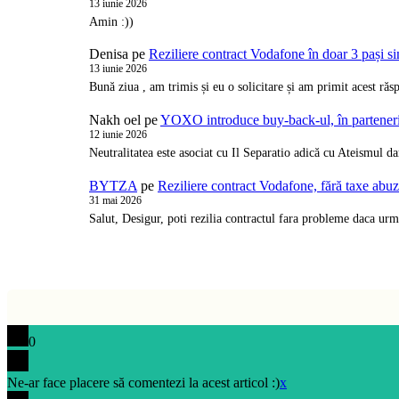
13 iunie 2026
Amin :))
Denisa
pe
Reziliere contract Vodafone în doar 3 pași s
13 iunie 2026
Bună ziua , am trimis și eu o solicitare și am primit acest ră
Nakh oel
pe
YOXO introduce buy-back-ul, în partene
12 iunie 2026
Neutralitatea este asociat cu Il Separatio adică cu Ateismul d
BYTZA
pe
Reziliere contract Vodafone, fără taxe abu
31 mai 2026
Salut, Desigur, poti rezilia contractul fara probleme daca urm
0
Ne-ar face placere să comentezi la acest articol :)
x