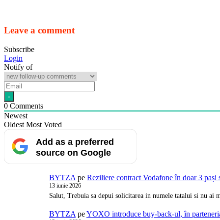
Leave a comment
Subscribe
Login
Notify of
0
Comments
Newest
Oldest
Most Voted
Add as a preferred
source on Google
BYTZA
pe
Reziliere contract Vodafone în doar 3 pași 
13 iunie 2026
Salut, Trebuia sa depui solicitarea in numele tatalui si nu a
BYTZA
pe
YOXO introduce buy-back-ul, în partener