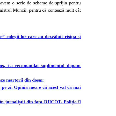
 avem o serie de scheme de sprijin pentru
istrul Muncii, pentru că contează mult cât
” colegii lor care au dezvăluit risipa și
ams, i-a recomandat suplimentul dopant
jeze martorii din dosar
;
 pe zi. Opinia mea e că acest val va mai
în jurnaliștii din fața DIICOT. Poliția îl