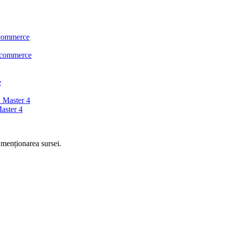
ecommerce
Recommerce
e
 Master 4
aster 4
 menționarea sursei.