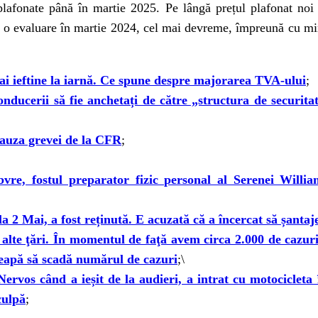
plafonate până în martie 2025. Pe lângă prețul plafonat noi
 o evaluare în martie 2024, cel mai devreme, împreună cu min
ai ieftine la iarnă. Ce spune despre majorarea TVA-ului
;
ucerii să fie anchetați de către „structura de securitate
cauza grevei de la CFR
;
bvre, fostul preparator fizic personal al Serenei Willi
la 2 Mai, a fost reținută. E acuzată că a încercat să șanta
alte ţări. În momentul de faţă avem circa 2.000 de cazuri
ceapă să scadă numărul de cazuri
;\
Nervos când a ieșit de la audieri, a intrat cu motocicleta 
culpă
;