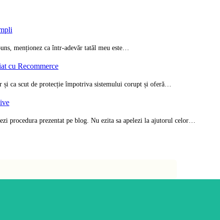
impli
spuns, menționez ca într-adevăr tatăl meu este…
riat cu Recommerce
ar și ca scut de protecție împotriva sistemului corupt și oferă…
zive
ezi procedura prezentat pe blog. Nu ezita sa apelezi la ajutorul celor…