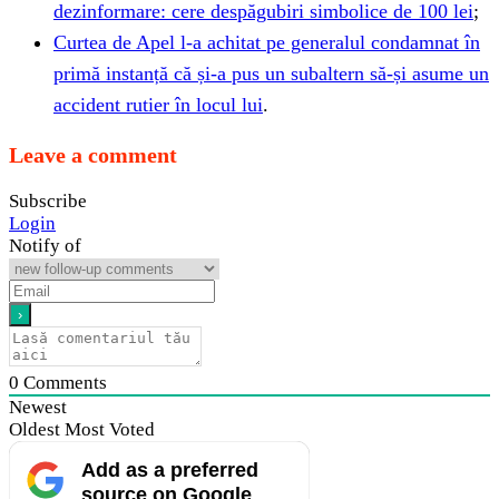
dezinformare: cere despăgubiri simbolice de 100 lei
;
Curtea de Apel l-a achitat pe generalul condamnat în
primă instanță că și-a pus un subaltern să-și asume un
accident rutier în locul lui
.
Leave a comment
Subscribe
Login
Notify of
0
Comments
Newest
Oldest
Most Voted
Add as a preferred
source on Google