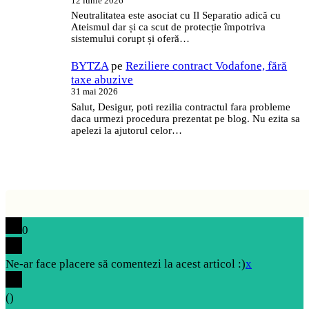
12 iunie 2026
Neutralitatea este asociat cu Il Separatio adică cu
Ateismul dar și ca scut de protecție împotriva
sistemului corupt și oferă…
BYTZA
pe
Reziliere contract Vodafone, fără
taxe abuzive
31 mai 2026
Salut, Desigur, poti rezilia contractul fara probleme
daca urmezi procedura prezentat pe blog. Nu ezita sa
apelezi la ajutorul celor…
0
Ne-ar face placere să comentezi la acest articol :)
x
(
)