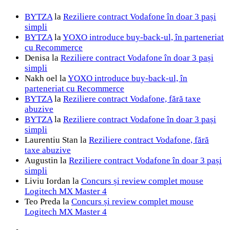
BYTZA
la
Reziliere contract Vodafone în doar 3 pași
simpli
BYTZA
la
YOXO introduce buy-back-ul, în parteneriat
cu Recommerce
Denisa
la
Reziliere contract Vodafone în doar 3 pași
simpli
Nakh oel
la
YOXO introduce buy-back-ul, în
parteneriat cu Recommerce
BYTZA
la
Reziliere contract Vodafone, fără taxe
abuzive
BYTZA
la
Reziliere contract Vodafone în doar 3 pași
simpli
Laurentiu Stan
la
Reziliere contract Vodafone, fără
taxe abuzive
Augustin
la
Reziliere contract Vodafone în doar 3 pași
simpli
Liviu Iordan
la
Concurs și review complet mouse
Logitech MX Master 4
Teo Preda
la
Concurs și review complet mouse
Logitech MX Master 4