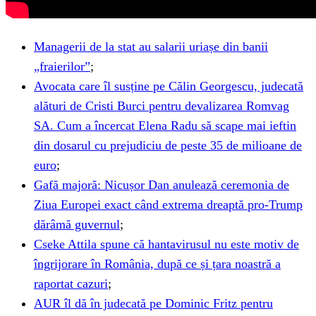
Managerii de la stat au salarii uriașe din banii
„fraierilor”
;
Avocata care îl susține pe Călin Georgescu, judecată
alături de Cristi Burci pentru devalizarea Romvag
SA. Cum a încercat Elena Radu să scape mai ieftin
din dosarul cu prejudiciu de peste 35 de milioane de
euro
;
Gafă majoră: Nicușor Dan anulează ceremonia de
Ziua Europei exact când extrema dreaptă pro-Trump
dărâmă guvernul
;
Cseke Attila spune că hantavirusul nu este motiv de
îngrijorare în România, după ce și țara noastră a
raportat cazuri
;
AUR îl dă în judecată pe Dominic Fritz pentru