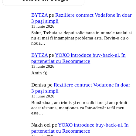
BYTZA
pe
Reziliere contract Vodafone în doar
3 pași simpli
13 iunie 2026
Salut, Trebuia sa depui solicitarea in numele tatalui si
nu ai mai fi intampinat problema asta. Revin-o cu o
noua…
BYTZA
pe
YOXO introduce buy-back-ul, în
parteneriat cu Recommerce
13 iunie 2026
Amin :))
Denisa
pe
Reziliere contract Vodafone în doar
3 pași simpli
13 iunie 2026
Bună ziua , am trimis și eu o solicitare și am primit
acest răspuns, menționez ca într-adevăr tatăl meu
este…
Nakh oel
pe
YOXO introduce buy-back-ul, în
parteneriat cu Recommerce