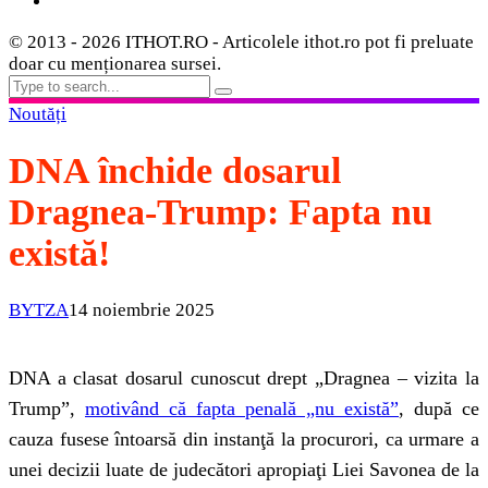
© 2013 - 2026 ITHOT.RO - Articolele ithot.ro pot fi preluate
doar cu menționarea sursei.
Noutăți
DNA închide dosarul
Dragnea-Trump: Fapta nu
există!
BYTZA
14 noiembrie 2025
DNA a clasat dosarul cunoscut drept „Dragnea – vizita la
Trump”,
motivând că fapta penală „nu există”
, după ce
cauza fusese întoarsă din instanţă la procurori, ca urmare a
unei decizii luate de judecători apropiaţi Liei Savonea de la