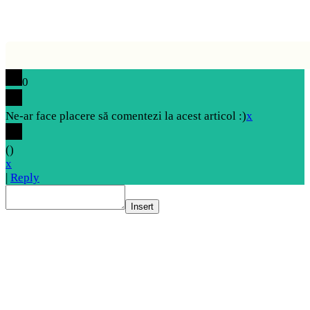
0
Ne-ar face placere să comentezi la acest articol :)
x
(
)
x
|
Reply
Insert