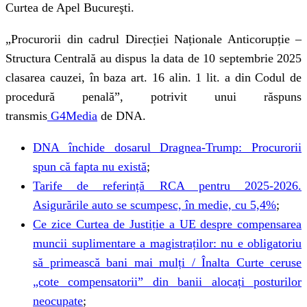
Curtea de Apel Bucureşti.
„Procurorii din cadrul Direcției Naționale Anticorupție –
Structura Centrală au dispus la data de 10 septembrie 2025
clasarea cauzei, în baza art. 16 alin. 1 lit. a din Codul de
procedură penală”, potrivit unui răspuns
transmis
G4Media
de DNA.
DNA închide dosarul Dragnea-Trump: Procurorii
spun că fapta nu există
;
Tarife de referință RCA pentru 2025-2026.
Asigurările auto se scumpesc, în medie, cu 5,4%
;
Ce zice Curtea de Justiție a UE despre compensarea
muncii suplimentare a magistraților: nu e obligatoriu
să primească bani mai mulți / Înalta Curte ceruse
„cote compensatorii” din banii alocați posturilor
neocupate
;