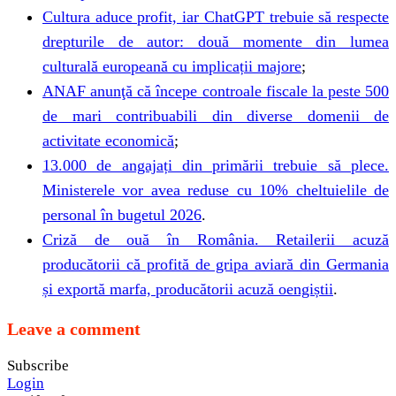
Cultura aduce profit, iar ChatGPT trebuie să respecte
drepturile de autor: două momente din lumea
culturală europeană cu implicații majore
;
ANAF anunţă că începe controale fiscale la peste 500
de mari contribuabili din diverse domenii de
activitate economică
;
13.000 de angajați din primării trebuie să plece.
Ministerele vor avea reduse cu 10% cheltuielile de
personal în bugetul 2026
.
Criză de ouă în România. Retailerii acuză
producătorii că profită de gripa aviară din Germania
și exportă marfa, producătorii acuză oengiștii
.
Leave a comment
Subscribe
Login