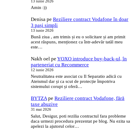
13 iunie 2026
Amin :))
Denisa
pe
Reziliere contract Vodafone în doar
3 pași simpli
13 iunie 2026
Bună ziua , am trimis și eu o solicitare și am primit
acest răspuns, menționez ca într-adevăr tatăl meu
este…
Nakh oel
pe
YOXO introduce buy-back-ul, în
parteneriat cu Recommerce
12 iunie 2026
Neutralitatea este asociat cu Il Separatio adică cu
Ateismul dar și ca scut de protecție împotriva
sistemului corupt și oferă…
BYTZA
pe
Reziliere contract Vodafone, fără
taxe abuzive
31 mai 2026
Salut, Desigur, poti rezilia contractul fara probleme
daca urmezi procedura prezentat pe blog. Nu ezita sa
apelezi la ajutorul celor…