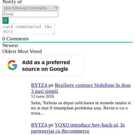
Notify of
0
Comments
Newest
Oldest
Most Voted
Add as a preferred
source on Google
BYTZA
pe
Reziliere contract Vodafone în doar
3 pași simpli
13 iunie 2026
Salut, Trebuia sa depui solicitarea in numele tatalui si
nu ai mai fi intampinat problema asta. Revin-o cu o
noua…
BYTZA
pe
YOXO introduce buy-back-ul, în
parteneriat cu Recommerce