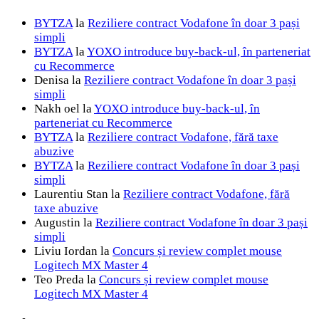
BYTZA
la
Reziliere contract Vodafone în doar 3 pași
simpli
BYTZA
la
YOXO introduce buy-back-ul, în parteneriat
cu Recommerce
Denisa
la
Reziliere contract Vodafone în doar 3 pași
simpli
Nakh oel
la
YOXO introduce buy-back-ul, în
parteneriat cu Recommerce
BYTZA
la
Reziliere contract Vodafone, fără taxe
abuzive
BYTZA
la
Reziliere contract Vodafone în doar 3 pași
simpli
Laurentiu Stan
la
Reziliere contract Vodafone, fără
taxe abuzive
Augustin
la
Reziliere contract Vodafone în doar 3 pași
simpli
Liviu Iordan
la
Concurs și review complet mouse
Logitech MX Master 4
Teo Preda
la
Concurs și review complet mouse
Logitech MX Master 4