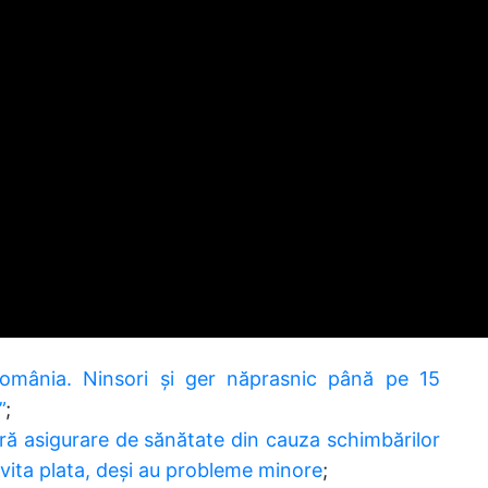
omânia. Ninsori și ger năprasnic până pe 15
”
;
ără asigurare de sănătate din cauza schimbărilor
evita plata, deși au probleme minore
;