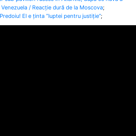
 Venezuela / Reacție dură de la Moscova
;
redoiu! El e ținta ”luptei pentru justiție”
;