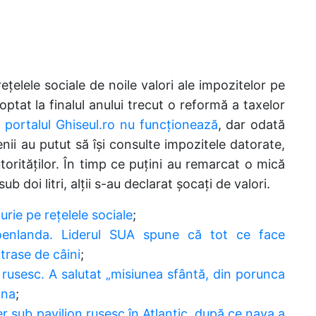
țelele sociale de noile valori ale impozitelor pe
ptat la finalul anului trecut o reformă a taxelor
ă
portalul Ghiseul.ro nu funcționează
, dar odată
nii au putut să își consulte impozitele datorate,
torităților. În timp ce puțini au remarcat o mică
b doi litri, alții s-au declarat șocați de valori.
rie pe rețelele sociale
;
nlanda. Liderul SUA spune că tot ce face
trase de câini
;
l rusesc. A salutat „misiunea sfântă, din porunca
ina
;
r sub pavilion rusesc în Atlantic, după ce nava a