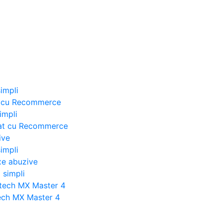
impli
at cu Recommerce
impli
iat cu Recommerce
ive
impli
xe abuzive
 simpli
tech MX Master 4
ech MX Master 4