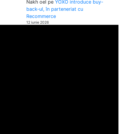
Nakh oel
pe
YOXO introduce buy-
back-ul, în parteneriat cu
Recommerce
12 iunie 2026
Neutralitatea este asociat cu Il Separatio
adică cu Ateismul dar și ca scut de
protecție împotriva sistemului corupt și
oferă…
BYTZA
pe
Reziliere contract
Vodafone, fără taxe abuzive
31 mai 2026
Salut, Desigur, poti rezilia contractul fara
probleme daca urmezi procedura
prezentat pe blog. Nu ezita sa apelezi la
ajutorul celor…