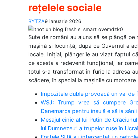
rețelele sociale
BYTZA
9 ianuarie 2026
Sute de români au ajuns să se plângă pe re
mașină și locuință, după ce Guvernul a ado
locale. Inițial, plângerile au vizat faptul c
ce acesta a redevenit funcțional, iar oame
totul s-a transformat în furie la adresa au
scădere, în special la mașinile cu motoare su
Impozitele duble provoacă un val de fu
WSJ: Trump vrea să cumpere Groe
Danemarca pentru insulă e să ia sănii 
Mesajul cinic al lui Putin de Crăciunu
lui Dumnezeu” a trupelor ruse în Ucra
Forțele SUA au interceptat un petrolie