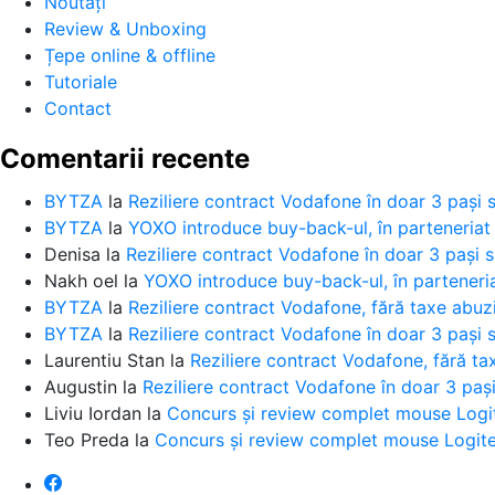
Noutăți
Review & Unboxing
Țepe online & offline
Tutoriale
Contact
Comentarii recente
BYTZA
la
Reziliere contract Vodafone în doar 3 pași s
BYTZA
la
YOXO introduce buy-back-ul, în parteneri
Denisa
la
Reziliere contract Vodafone în doar 3 pași s
Nakh oel
la
YOXO introduce buy-back-ul, în partener
BYTZA
la
Reziliere contract Vodafone, fără taxe abuz
BYTZA
la
Reziliere contract Vodafone în doar 3 pași s
Laurentiu Stan
la
Reziliere contract Vodafone, fără ta
Augustin
la
Reziliere contract Vodafone în doar 3 pași
Liviu Iordan
la
Concurs și review complet mouse Logi
Teo Preda
la
Concurs și review complet mouse Logit