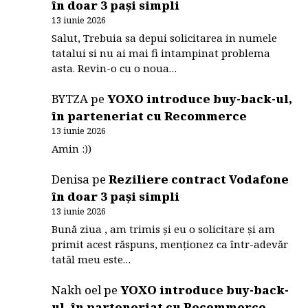
în doar 3 pași simpli
13 iunie 2026
Salut, Trebuia sa depui solicitarea in numele
tatalui si nu ai mai fi intampinat problema
asta. Revin-o cu o noua…
BYTZA
pe
YOXO introduce buy-back-ul,
în parteneriat cu Recommerce
13 iunie 2026
Amin :))
Denisa
pe
Reziliere contract Vodafone
în doar 3 pași simpli
13 iunie 2026
Bună ziua , am trimis și eu o solicitare și am
primit acest răspuns, menționez ca într-adevăr
tatăl meu este…
Nakh oel
pe
YOXO introduce buy-back-
ul, în parteneriat cu Recommerce