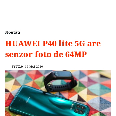
Noutăți
HUAWEI P40 lite 5G are
senzor foto de 64MP
BYTZA
19 MAI 2020