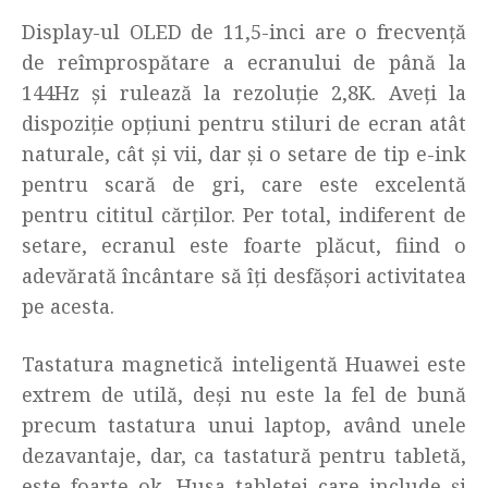
Display-ul OLED de 11,5-inci are o frecvență
de reîmprospătare a ecranului de până la
144Hz și rulează la rezoluție 2,8K. Aveți la
dispoziție opțiuni pentru stiluri de ecran atât
naturale, cât și vii, dar și o setare de tip e-ink
pentru scară de gri, care este excelentă
pentru cititul cărților. Per total, indiferent de
setare, ecranul este foarte plăcut, fiind o
adevărată încântare să îți desfășori activitatea
pe acesta.
Tastatura magnetică inteligentă Huawei este
extrem de utilă, deși nu este la fel de bună
precum tastatura unui laptop, având unele
dezavantaje, dar, ca tastatură pentru tabletă,
este foarte ok. Husa tabletei care include și