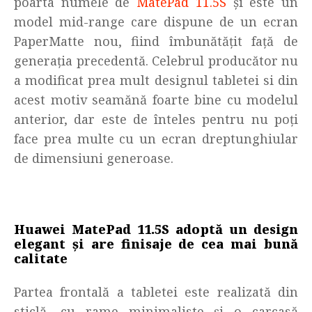
poarta numele de
MatePad 11.5S
și este un
model mid-range care dispune de un ecran
PaperMatte nou, fiind îmbunătățit față de
generația precedentă. Celebrul producător nu
a modificat prea mult designul tabletei si din
acest motiv seamănă foarte bine cu modelul
anterior, dar este de înteles pentru nu poți
face prea multe cu un ecran dreptunghiular
de dimensiuni generoase.
Huawei MatePad 11.5S adoptă un design
elegant și are finisaje de cea mai bună
calitate
Partea frontală a tabletei este realizată din
sticlă, cu rame minimaliste și o carcasă