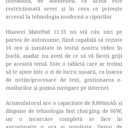
Înseamnă, de asemenea, că firma este
restricționată sever și în ceea ce privește
accesul la tehnologia modernă a cipurilor.
Huawei MatePad 11.5S nu stă rău nici pe
partea de autonomie, fiind capabilă să reziste
16 ore și jumătate în testul nostru video în
buclă, așadar nu aveți de ce să vă faceți griji
pe această temă. Este o tabletă care ar trebui
să te ajute într-o zi de lucru ușoară, cu luarea
de notițe/procesare de text, gestionarea e-
mailurilor și puțină navigare pe internet.
Acumulatorul are o capacitate de 8.800mAh și
dispune de tehnologia fast charging de 66W,
iar o incarcare completă se face în
aproximati
v o ora si jumătate. Demn de