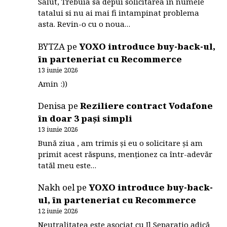
Salut, Trebuia sa depui solicitarea in numele
tatalui si nu ai mai fi intampinat problema
asta. Revin-o cu o noua…
BYTZA
pe
YOXO introduce buy-back-ul,
în parteneriat cu Recommerce
13 iunie 2026
Amin :))
Denisa
pe
Reziliere contract Vodafone
în doar 3 pași simpli
13 iunie 2026
Bună ziua , am trimis și eu o solicitare și am
primit acest răspuns, menționez ca într-adevăr
tatăl meu este…
Nakh oel
pe
YOXO introduce buy-back-
ul, în parteneriat cu Recommerce
12 iunie 2026
Neutralitatea este asociat cu Il Separatio adică