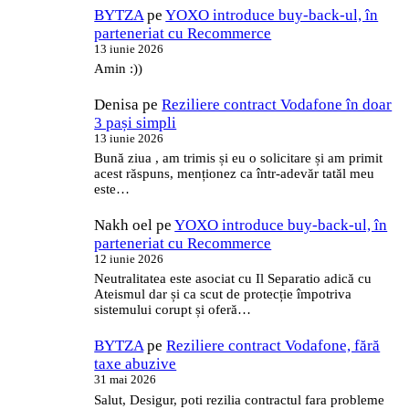
BYTZA
pe
YOXO introduce buy-back-ul, în
parteneriat cu Recommerce
13 iunie 2026
Amin :))
Denisa
pe
Reziliere contract Vodafone în doar
3 pași simpli
13 iunie 2026
Bună ziua , am trimis și eu o solicitare și am primit
acest răspuns, menționez ca într-adevăr tatăl meu
este…
Nakh oel
pe
YOXO introduce buy-back-ul, în
parteneriat cu Recommerce
12 iunie 2026
Neutralitatea este asociat cu Il Separatio adică cu
Ateismul dar și ca scut de protecție împotriva
sistemului corupt și oferă…
BYTZA
pe
Reziliere contract Vodafone, fără
taxe abuzive
31 mai 2026
Salut, Desigur, poti rezilia contractul fara probleme