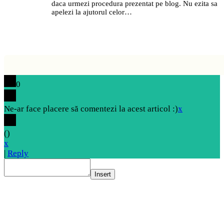
daca urmezi procedura prezentat pe blog. Nu ezita sa
apelezi la ajutorul celor…
0
Ne-ar face placere să comentezi la acest articol :)
x
(
)
x
|
Reply
Insert