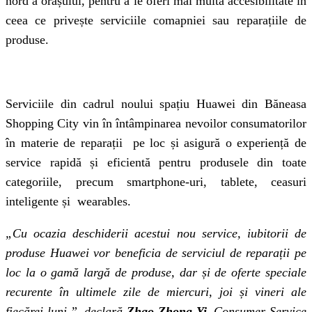
nord a orașului, pentru a le oferi mai multă accesibilitate în
ceea ce privește serviciile comapniei sau reparațiile de
produse.
Serviciile din cadrul noului spațiu Huawei din Băneasa
Shopping City vin în întâmpinarea nevoilor consumatorilor
în materie de reparații pe loc și asigură o experiență de
service rapidă și eficientă pentru produsele din toate
categoriile, precum smartphone-uri, tablete, ceasuri
inteligente și wearables.
„Cu ocazia deschiderii acestui nou service, iubitorii de
produse Huawei vor beneficia de serviciul de reparații pe
loc la o gamă largă de produse, dar și de oferte speciale
recurente în ultimele zile de miercuri, joi și vineri ale
fiecărei luni,”, declară
Zhao Zhong Yi
, Consumer Service