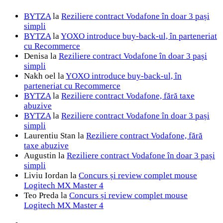
BYTZA
la
Reziliere contract Vodafone în doar 3 pași
simpli
BYTZA
la
YOXO introduce buy-back-ul, în parteneriat
cu Recommerce
Denisa
la
Reziliere contract Vodafone în doar 3 pași
simpli
Nakh oel
la
YOXO introduce buy-back-ul, în
parteneriat cu Recommerce
BYTZA
la
Reziliere contract Vodafone, fără taxe
abuzive
BYTZA
la
Reziliere contract Vodafone în doar 3 pași
simpli
Laurentiu Stan
la
Reziliere contract Vodafone, fără
taxe abuzive
Augustin
la
Reziliere contract Vodafone în doar 3 pași
simpli
Liviu Iordan
la
Concurs și review complet mouse
Logitech MX Master 4
Teo Preda
la
Concurs și review complet mouse
Logitech MX Master 4