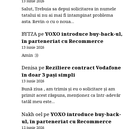
13 iunie 2026
Salut, Trebuia sa depui solicitarea in numele
tatalui si nu ai mai fi intampinat problema
asta. Revin-o cu o noua…
BYTZA
pe
YOXO introduce buy-back-ul,
în parteneriat cu Recommerce
13 iunie 2026
Amin :))
Denisa
pe
Reziliere contract Vodafone
în doar 3 pași simpli
13 iunie 2026
Bună ziua , am trimis și eu o solicitare și am
primit acest răspuns, menționez ca într-adevăr
tatăl meu este…
Nakh oel
pe
YOXO introduce buy-back-
ul, în parteneriat cu Recommerce
12 iunie 2026