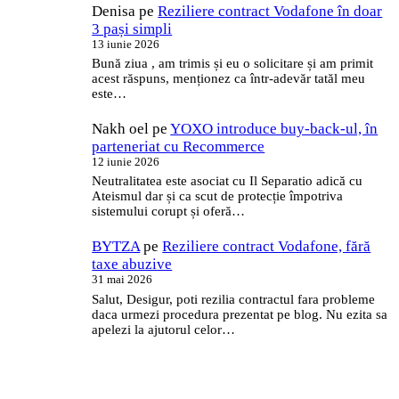
Denisa
pe
Reziliere contract Vodafone în doar
3 pași simpli
13 iunie 2026
Bună ziua , am trimis și eu o solicitare și am primit
acest răspuns, menționez ca într-adevăr tatăl meu
este…
Nakh oel
pe
YOXO introduce buy-back-ul, în
parteneriat cu Recommerce
12 iunie 2026
Neutralitatea este asociat cu Il Separatio adică cu
Ateismul dar și ca scut de protecție împotriva
sistemului corupt și oferă…
BYTZA
pe
Reziliere contract Vodafone, fără
taxe abuzive
31 mai 2026
Salut, Desigur, poti rezilia contractul fara probleme
daca urmezi procedura prezentat pe blog. Nu ezita sa
apelezi la ajutorul celor…