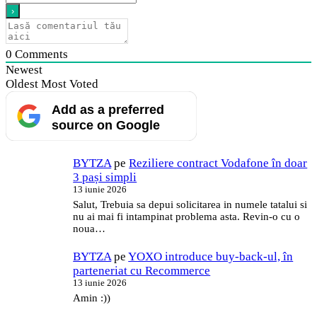
0
Comments
Newest
Oldest
Most Voted
Add as a preferred
source on Google
BYTZA
pe
Reziliere contract Vodafone în doar
3 pași simpli
13 iunie 2026
Salut, Trebuia sa depui solicitarea in numele tatalui si
nu ai mai fi intampinat problema asta. Revin-o cu o
noua…
BYTZA
pe
YOXO introduce buy-back-ul, în
parteneriat cu Recommerce
13 iunie 2026
Amin :))