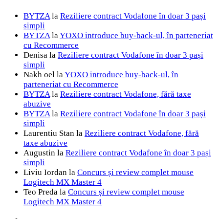
BYTZA
la
Reziliere contract Vodafone în doar 3 pași
simpli
BYTZA
la
YOXO introduce buy-back-ul, în parteneriat
cu Recommerce
Denisa
la
Reziliere contract Vodafone în doar 3 pași
simpli
Nakh oel
la
YOXO introduce buy-back-ul, în
parteneriat cu Recommerce
BYTZA
la
Reziliere contract Vodafone, fără taxe
abuzive
BYTZA
la
Reziliere contract Vodafone în doar 3 pași
simpli
Laurentiu Stan
la
Reziliere contract Vodafone, fără
taxe abuzive
Augustin
la
Reziliere contract Vodafone în doar 3 pași
simpli
Liviu Iordan
la
Concurs și review complet mouse
Logitech MX Master 4
Teo Preda
la
Concurs și review complet mouse
Logitech MX Master 4