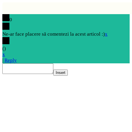
0
Ne-ar face placere să comentezi la acest articol :)
x
(
)
x
|
Reply
Insert